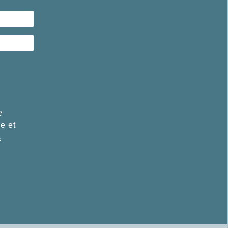
e
re et
s