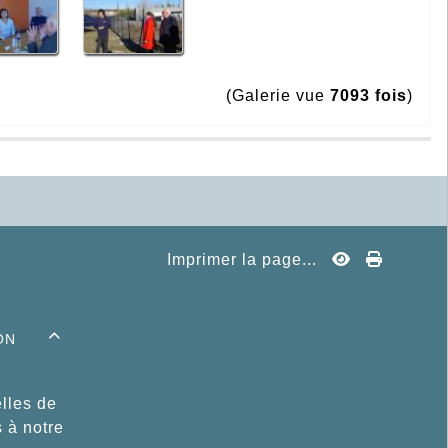
(Galerie vue
7093 fois
)
Imprimer la page...
on

lles de
s à notre