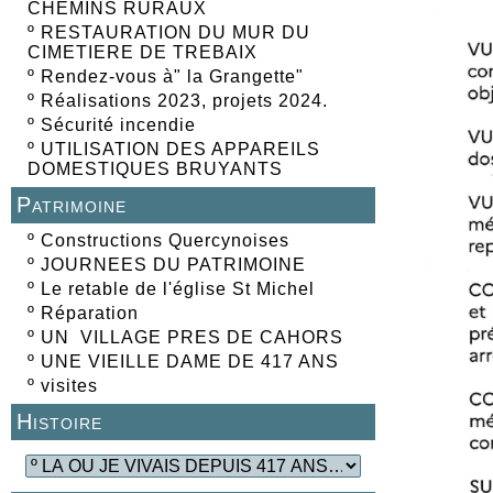
CHEMINS RURAUX
º
RESTAURATION DU MUR DU
CIMETIERE DE TREBAIX
º
Rendez-vous à" la Grangette"
º
Réalisations 2023, projets 2024.
º
Sécurité incendie
º
UTILISATION DES APPAREILS
DOMESTIQUES BRUYANTS
Patrimoine
º
Constructions Quercynoises
º
JOURNEES DU PATRIMOINE
º
Le retable de l'église St Michel
º
Réparation
º
UN VILLAGE PRES DE CAHORS
º
UNE VIEILLE DAME DE 417 ANS
º
visites
Histoire