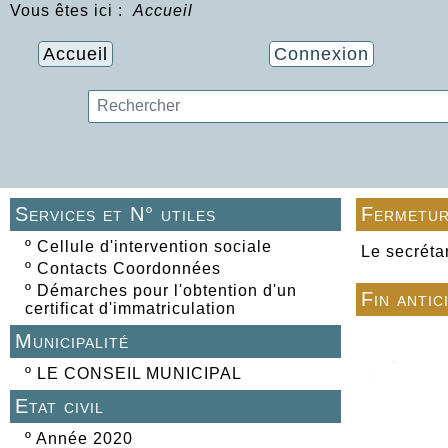
Vous êtes ici :
Accueil
Accueil
Connexion
Services et N° utiles
Fermetur
º
Cellule d'intervention sociale
Le secréta
º
Contacts Coordonnées
º
Démarches pour l'obtention d'un
Fin antic
certificat d'immatriculation
Municipalité
º
LE CONSEIL MUNICIPAL
Etat civil
º
Année 2020