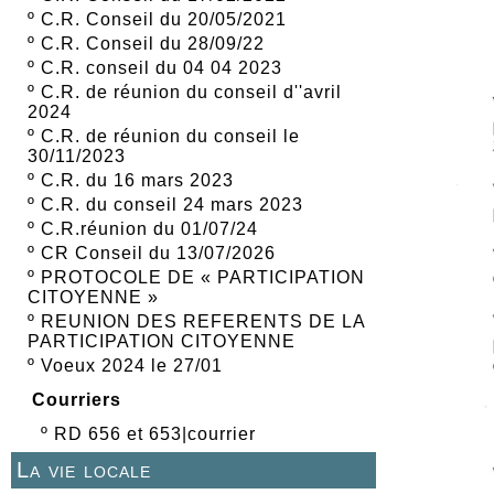
º
C.R. Conseil du 20/05/2021
º
C.R. Conseil du 28/09/22
º
C.R. conseil du 04 04 2023
º
C.R. de réunion du conseil d''avril
2024
º
C.R. de réunion du conseil le
30/11/2023
º
C.R. du 16 mars 2023
º
C.R. du conseil 24 mars 2023
º
C.R.réunion du 01/07/24
º
CR Conseil du 13/07/2026
º
PROTOCOLE DE « PARTICIPATION
CITOYENNE »
º
REUNION DES REFERENTS DE LA
PARTICIPATION CITOYENNE
º
Voeux 2024 le 27/01
Courriers
º
RD 656 et 653|courrier
La vie locale