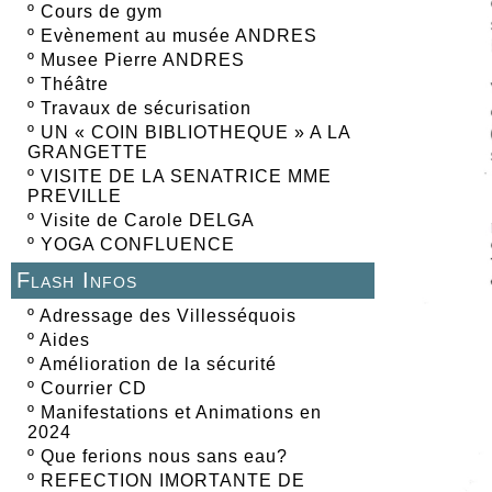
º
Cours de gym
º
Evènement au musée ANDRES
º
Musee Pierre ANDRES
º
Théâtre
º
Travaux de sécurisation
º
UN « COIN BIBLIOTHEQUE » A LA
GRANGETTE
º
VISITE DE LA SENATRICE MME
PREVILLE
º
Visite de Carole DELGA
º
YOGA CONFLUENCE
Flash Infos
º
Adressage des Villesséquois
º
Aides
º
Amélioration de la sécurité
º
Courrier CD
º
Manifestations et Animations en
2024
º
Que ferions nous sans eau?
º
REFECTION IMORTANTE DE