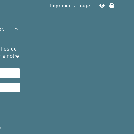
Imprimer la page...
on

lles de
s à notre
e