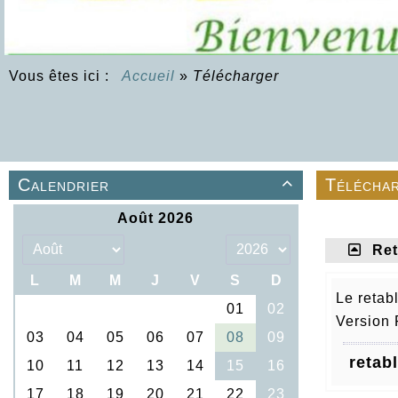
Vous êtes ici :
Accueil
»
Télécharger
Calendrier
Télécha

Ret
Le retab
Version 
retab