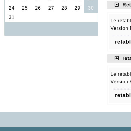
Ret
Le retab
Version 
retab
ret
Le retab
Version 
retab