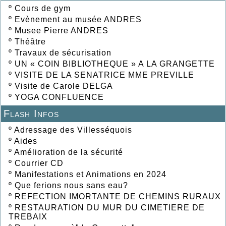
º
Cours de gym
º
Evènement au musée ANDRES
º
Musee Pierre ANDRES
º
Théâtre
º
Travaux de sécurisation
º
UN « COIN BIBLIOTHEQUE » A LA GRANGETTE
º
VISITE DE LA SENATRICE MME PREVILLE
º
Visite de Carole DELGA
º
YOGA CONFLUENCE
Flash Infos
º
Adressage des Villesséquois
º
Aides
º
Amélioration de la sécurité
º
Courrier CD
º
Manifestations et Animations en 2024
º
Que ferions nous sans eau?
º
REFECTION IMORTANTE DE CHEMINS RURAUX
º
RESTAURATION DU MUR DU CIMETIERE DE
TREBAIX