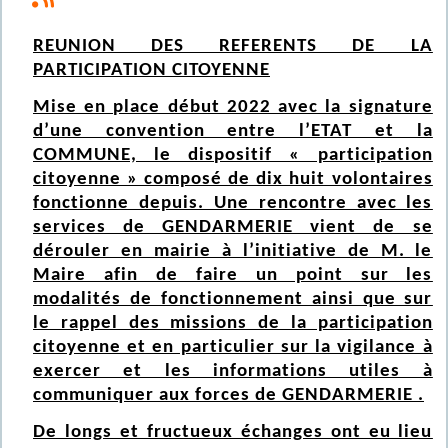
REUNION DES REFERENTS DE LA
PARTICIPATION CITOYENNE
Mise en place début 2022 avec la signature
d’une convention entre l’ETAT et la
COMMUNE, le dispositif « participation
citoyenne » composé de dix huit volontaires
fonctionne depuis. Une rencontre avec les
services de GENDARMERIE vient de se
dérouler en mairie à l’initiative de M. le
Maire afin de faire un point sur les
modalités de fonctionnement ainsi que sur
le rappel des missions de la participation
citoyenne et en particulier sur la vigilance à
exercer et les informations utiles à
communiquer aux forces de GENDARMERIE .
De longs et fructueux échanges ont eu lieu