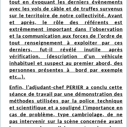
tout en évoquant les derniers évènements
avec les vols de câble et de truffes survenus
sur le territoire de notre collectivité. Avant
et après, le rôle des référents est
extrêmement important dans l’observation
et la communication aux forces de l’ordre de
tout renseignement à exploiter par ces
derniers, fut-il révélé inutile après
vérification. (description d’un véhicule
inhabituel et suspect au premier abord, des
personnes présentes à bord par exemple
etc…).
Enfin, l’adjudant-chef PERIER a conclu cette
séance de travail par une démonstration des
méthodes utilisées par la police technique
et scientifique et a souligné l’importance en
cas de problème, type cambriolage, de ne
pas intervenir sur la scène concernée avant