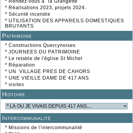
º
Rendez-vous à" la Grangette"
º
Réalisations 2023, projets 2024.
º
Sécurité incendie
º
UTILISATION DES APPAREILS DOMESTIQUES
BRUYANTS
Patrimoine
º
Constructions Quercynoises
º
JOURNEES DU PATRIMOINE
º
Le retable de l'église St Michel
º
Réparation
º
UN VILLAGE PRES DE CAHORS
º
UNE VIEILLE DAME DE 417 ANS
º
visites
Histoire
Intercommunalité
º
Missions de l'intercommunalité