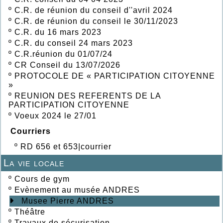
º
C.R. de réunion du conseil d''avril 2024
º
C.R. de réunion du conseil le 30/11/2023
º
C.R. du 16 mars 2023
º
C.R. du conseil 24 mars 2023
º
C.R.réunion du 01/07/24
º
CR Conseil du 13/07/2026
º
PROTOCOLE DE « PARTICIPATION CITOYENNE
»
º
REUNION DES REFERENTS DE LA
PARTICIPATION CITOYENNE
º
Voeux 2024 le 27/01
Courriers
º
RD 656 et 653|courrier
La vie locale
º
Cours de gym
º
Evènement au musée ANDRES
Musee Pierre ANDRES
º
Théâtre
º
Travaux de sécurisation