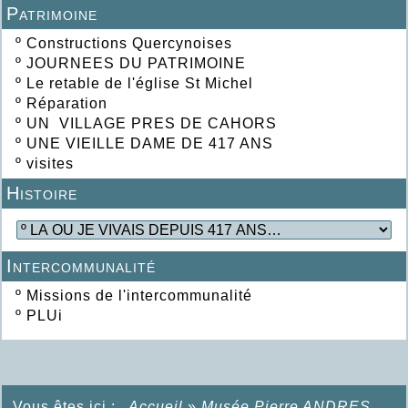
Patrimoine
º
Constructions Quercynoises
º
JOURNEES DU PATRIMOINE
º
Le retable de l'église St Michel
º
Réparation
º
UN VILLAGE PRES DE CAHORS
º
UNE VIEILLE DAME DE 417 ANS
º
visites
Histoire
Intercommunalité
º
Missions de l'intercommunalité
º
PLUi
Vous êtes ici :
Accueil
»
Musée Pierre ANDRES