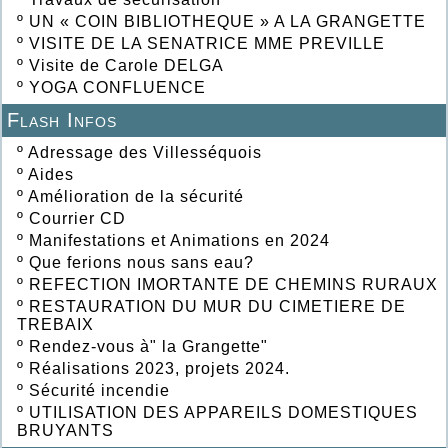
º
UN « COIN BIBLIOTHEQUE » A LA GRANGETTE
º
VISITE DE LA SENATRICE MME PREVILLE
º
Visite de Carole DELGA
º
YOGA CONFLUENCE
Flash Infos
º
Adressage des Villesséquois
º
Aides
º
Amélioration de la sécurité
º
Courrier CD
º
Manifestations et Animations en 2024
º
Que ferions nous sans eau?
º
REFECTION IMORTANTE DE CHEMINS RURAUX
º
RESTAURATION DU MUR DU CIMETIERE DE
TREBAIX
º
Rendez-vous à" la Grangette"
º
Réalisations 2023, projets 2024.
º
Sécurité incendie
º
UTILISATION DES APPAREILS DOMESTIQUES
BRUYANTS