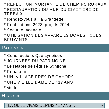
º
REFECTION IMORTANTE DE CHEMINS RURAUX
º
RESTAURATION DU MUR DU CIMETIERE DE
TREBAIX
º
Rendez-vous à" la Grangette"
º
Réalisations 2023, projets 2024.
º
Sécurité incendie
º
UTILISATION DES APPAREILS DOMESTIQUES
BRUYANTS
Patrimoine
º
Constructions Quercynoises
º
JOURNEES DU PATRIMOINE
º
Le retable de l'église St Michel
º
Réparation
º
UN VILLAGE PRES DE CAHORS
º
UNE VIEILLE DAME DE 417 ANS
º
visites
Histoire