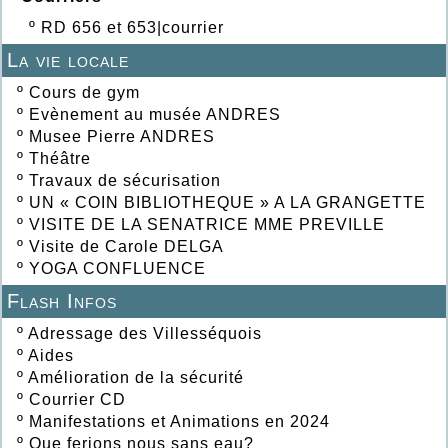
º
RD 656 et 653|courrier
La vie locale
º
Cours de gym
º
Evènement au musée ANDRES
º
Musee Pierre ANDRES
º
Théâtre
º
Travaux de sécurisation
º
UN « COIN BIBLIOTHEQUE » A LA GRANGETTE
º
VISITE DE LA SENATRICE MME PREVILLE
º
Visite de Carole DELGA
º
YOGA CONFLUENCE
Flash Infos
º
Adressage des Villesséquois
º
Aides
º
Amélioration de la sécurité
º
Courrier CD
º
Manifestations et Animations en 2024
º
Que ferions nous sans eau?