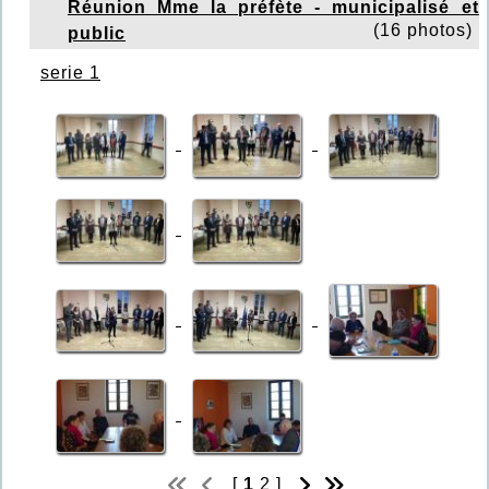
Réunion Mme la préfète - municipalisé et
(16 photos)
public
serie 1
[
1
2
]