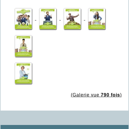
(Galerie vue
790 fois
)