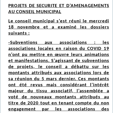
PROJETS DE SECURITE ET D’AMENAGEMENTS
AU CONSEIL MUNICIPAL
Le conseil municipal s’est réuni le mercredi
18 novembre et a examiné les dossiers
suivants :
-Subventions aux associations : les
associations locales en raison du COVID 19
n’ont pu mettre en œuvre leurs animations
et manifestations. S’agissant de subventions
de projets, le conseil a débattu sur les
montants attribués aux associations lors de
sa réunion du 5 mars dernier. Ces montants
ont été revus mais considérant l’intérêt
majeur du tissu associatif, l’assemblée a
voté de nouveaux montants attribués au
titre de 2020 tout en tenant compte du non
engagement par les associations des