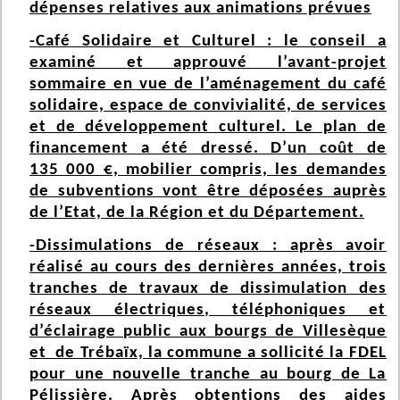
dépenses relatives aux animations prévues
-Café Solidaire et Culturel : le conseil a
examiné et approuvé l’avant-projet
sommaire en vue de l’aménagement du café
solidaire, espace de convivialité, de services
et de développement culturel. Le plan de
financement a été dressé. D’un coût de
135 000 €, mobilier compris, les demandes
de subventions vont être déposées auprès
de l’Etat, de la Région et du Département.
-Dissimulations de réseaux : après avoir
réalisé au cours des dernières années, trois
tranches de travaux de dissimulation des
réseaux électriques, téléphoniques et
d’éclairage public aux bourgs de Villesèque
et de Trébaïx, la commune a sollicité la FDEL
pour une nouvelle tranche au bourg de La
Pélissière. Après obtentions des aides