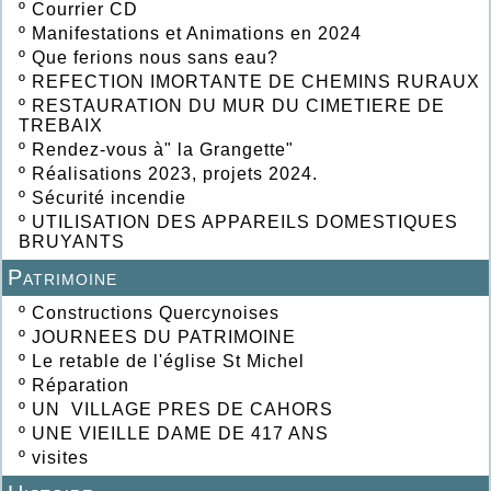
º
Courrier CD
º
Manifestations et Animations en 2024
º
Que ferions nous sans eau?
º
REFECTION IMORTANTE DE CHEMINS RURAUX
º
RESTAURATION DU MUR DU CIMETIERE DE
TREBAIX
º
Rendez-vous à" la Grangette"
º
Réalisations 2023, projets 2024.
º
Sécurité incendie
º
UTILISATION DES APPAREILS DOMESTIQUES
BRUYANTS
Patrimoine
º
Constructions Quercynoises
º
JOURNEES DU PATRIMOINE
º
Le retable de l'église St Michel
º
Réparation
º
UN VILLAGE PRES DE CAHORS
º
UNE VIEILLE DAME DE 417 ANS
º
visites