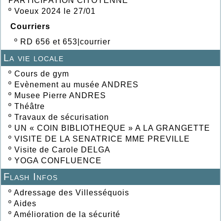
PARTICIPATION CITOYENNE
º
Voeux 2024 le 27/01
Courriers
º
RD 656 et 653|courrier
La vie locale
º
Cours de gym
º
Evènement au musée ANDRES
º
Musee Pierre ANDRES
º
Théâtre
º
Travaux de sécurisation
º
UN « COIN BIBLIOTHEQUE » A LA GRANGETTE
º
VISITE DE LA SENATRICE MME PREVILLE
º
Visite de Carole DELGA
º
YOGA CONFLUENCE
Flash Infos
º
Adressage des Villesséquois
º
Aides
º
Amélioration de la sécurité