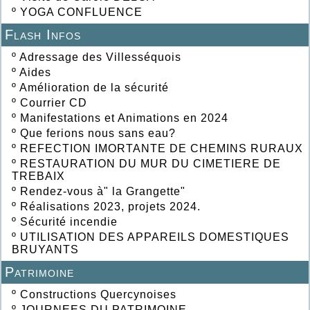
º
YOGA CONFLUENCE
Flash Infos
º
Adressage des Villesséquois
º
Aides
º
Amélioration de la sécurité
º
Courrier CD
º
Manifestations et Animations en 2024
º
Que ferions nous sans eau?
º
REFECTION IMORTANTE DE CHEMINS RURAUX
º
RESTAURATION DU MUR DU CIMETIERE DE
TREBAIX
º
Rendez-vous à" la Grangette"
º
Réalisations 2023, projets 2024.
º
Sécurité incendie
º
UTILISATION DES APPAREILS DOMESTIQUES
BRUYANTS
Patrimoine
º
Constructions Quercynoises
º
JOURNEES DU PATRIMOINE