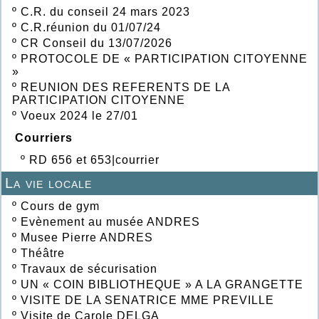
º
C.R. du conseil 24 mars 2023
º
C.R.réunion du 01/07/24
º
CR Conseil du 13/07/2026
º
PROTOCOLE DE « PARTICIPATION CITOYENNE
»
º
REUNION DES REFERENTS DE LA
PARTICIPATION CITOYENNE
º
Voeux 2024 le 27/01
Courriers
º
RD 656 et 653|courrier
La vie locale
º
Cours de gym
º
Evènement au musée ANDRES
º
Musee Pierre ANDRES
º
Théâtre
º
Travaux de sécurisation
º
UN « COIN BIBLIOTHEQUE » A LA GRANGETTE
º
VISITE DE LA SENATRICE MME PREVILLE
º
Visite de Carole DELGA