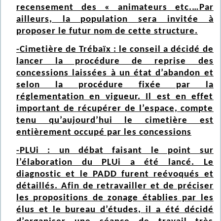
recensement des « animateurs etc.…Par
ailleurs, la population sera invitée à
proposer le futur nom de cette structure.
-Cimetière de Trébaïx : le conseil a décidé de
lancer la procédure de reprise des
concessions laissées à un état d’abandon et
selon la procédure fixée par la
réglementation en vigueur. Il est en effet
important de récupérer de l’espace, compte
tenu qu’aujourd’hui le cimetière est
entièrement occupé par les concessions
-PLUi : un débat faisant le point sur
l’élaboration du PLUi a été lancé. Le
diagnostic et le PADD furent reévoqués et
détaillés. Afin de retravailler et de préciser
les propositions de zonage établies par les
élus et le bureau d’études, il a été décidé