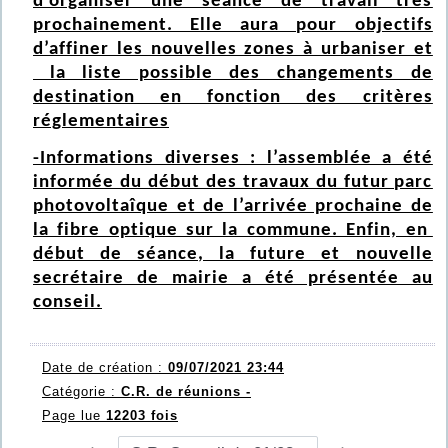
d’organiser une séance de travail très
prochainement. Elle aura pour objectifs
d’affiner les nouvelles zones à urbaniser et
la liste possible des changements de
destination en fonction des critères
réglementaires
-Informations diverses : l’assemblée a été
informée du début des travaux du futur parc
photovoltaîque et de l’arrivée prochaine de
la fibre optique sur la commune. Enfin, en
début de séance, la future et nouvelle
secrétaire de mairie a été présentée au
conseil.
Date de création :
09/07/2021 23:44
Catégorie :
C.R. de réunions -
Page lue
12203 fois