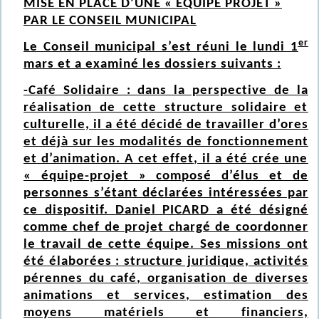
MISE EN PLACE D’UNE « EQUIPE PROJET »
PAR LE CONSEIL MUNICIPAL
er
Le Conseil municipal s’est réuni le lundi 1
mars et a examiné les dossiers suivants :
-Café Solidaire : dans la perspective de la
réalisation de cette structure solidaire et
culturelle, il a été décidé de travailler d’ores
et déjà sur les modalités de fonctionnement
et d’animation. A cet effet, il a été crée une
« équipe-projet » composé d’élus et de
personnes s’étant déclarées intéressées par
ce dispositif. Daniel PICARD a été désigné
comme chef de projet chargé de coordonner
le travail de cette équipe. Ses missions ont
été élaborées : structure juridique, activités
pérennes du café, organisation de diverses
animations et services, estimation des
moyens matériels et financiers,