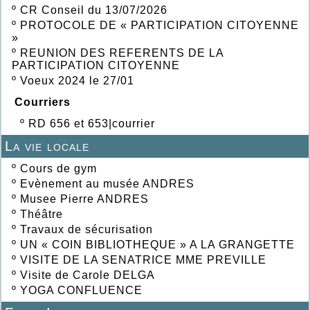
º
CR Conseil du 13/07/2026
º
PROTOCOLE DE « PARTICIPATION CITOYENNE
»
º
REUNION DES REFERENTS DE LA
PARTICIPATION CITOYENNE
º
Voeux 2024 le 27/01
Courriers
º
RD 656 et 653|courrier
La vie locale
º
Cours de gym
º
Evènement au musée ANDRES
º
Musee Pierre ANDRES
º
Théâtre
º
Travaux de sécurisation
º
UN « COIN BIBLIOTHEQUE » A LA GRANGETTE
º
VISITE DE LA SENATRICE MME PREVILLE
º
Visite de Carole DELGA
º
YOGA CONFLUENCE