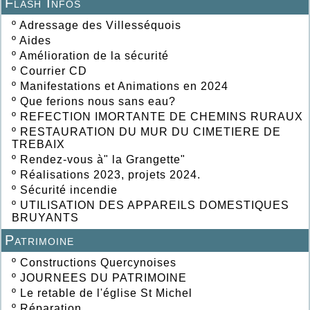
Flash Infos
º
Adressage des Villesséquois
º
Aides
º
Amélioration de la sécurité
º
Courrier CD
º
Manifestations et Animations en 2024
º
Que ferions nous sans eau?
º
REFECTION IMORTANTE DE CHEMINS RURAUX
º
RESTAURATION DU MUR DU CIMETIERE DE
TREBAIX
º
Rendez-vous à" la Grangette"
º
Réalisations 2023, projets 2024.
º
Sécurité incendie
º
UTILISATION DES APPAREILS DOMESTIQUES
BRUYANTS
Patrimoine
º
Constructions Quercynoises
º
JOURNEES DU PATRIMOINE
º
Le retable de l'église St Michel
º
Réparation