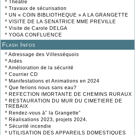
º
Théâtre
º
Travaux de sécurisation
º
UN « COIN BIBLIOTHEQUE » A LA GRANGETTE
º
VISITE DE LA SENATRICE MME PREVILLE
º
Visite de Carole DELGA
º
YOGA CONFLUENCE
Flash Infos
º
Adressage des Villesséquois
º
Aides
º
Amélioration de la sécurité
º
Courrier CD
º
Manifestations et Animations en 2024
º
Que ferions nous sans eau?
º
REFECTION IMORTANTE DE CHEMINS RURAUX
º
RESTAURATION DU MUR DU CIMETIERE DE
TREBAIX
º
Rendez-vous à" la Grangette"
º
Réalisations 2023, projets 2024.
º
Sécurité incendie
º
UTILISATION DES APPAREILS DOMESTIQUES