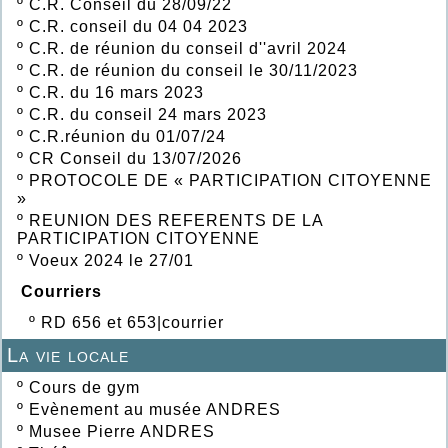
º
C.R. Conseil du 28/09/22
º
C.R. conseil du 04 04 2023
º
C.R. de réunion du conseil d''avril 2024
º
C.R. de réunion du conseil le 30/11/2023
º
C.R. du 16 mars 2023
º
C.R. du conseil 24 mars 2023
º
C.R.réunion du 01/07/24
º
CR Conseil du 13/07/2026
º
PROTOCOLE DE « PARTICIPATION CITOYENNE
»
º
REUNION DES REFERENTS DE LA
PARTICIPATION CITOYENNE
º
Voeux 2024 le 27/01
Courriers
º
RD 656 et 653|courrier
La vie locale
º
Cours de gym
º
Evènement au musée ANDRES
º
Musee Pierre ANDRES