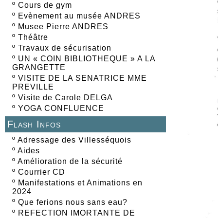
º
Cours de gym
º
Evènement au musée ANDRES
º
Musee Pierre ANDRES
º
Théâtre
º
Travaux de sécurisation
º
UN « COIN BIBLIOTHEQUE » A LA
GRANGETTE
º
VISITE DE LA SENATRICE MME
PREVILLE
º
Visite de Carole DELGA
º
YOGA CONFLUENCE
Flash Infos
º
Adressage des Villesséquois
º
Aides
º
Amélioration de la sécurité
º
Courrier CD
º
Manifestations et Animations en
2024
º
Que ferions nous sans eau?
º
REFECTION IMORTANTE DE