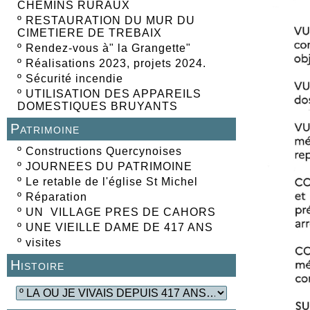
CHEMINS RURAUX
º
RESTAURATION DU MUR DU
CIMETIERE DE TREBAIX
º
Rendez-vous à" la Grangette"
º
Réalisations 2023, projets 2024.
º
Sécurité incendie
º
UTILISATION DES APPAREILS
DOMESTIQUES BRUYANTS
Patrimoine
º
Constructions Quercynoises
º
JOURNEES DU PATRIMOINE
º
Le retable de l'église St Michel
º
Réparation
º
UN VILLAGE PRES DE CAHORS
º
UNE VIEILLE DAME DE 417 ANS
º
visites
Histoire