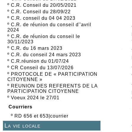
º
C.R. Conseil du 20/05/2021
º
C.R. Conseil du 28/09/22
º
C.R. conseil du 04 04 2023
º
C.R. de réunion du conseil d''avril
2024
º
C.R. de réunion du conseil le
30/11/2023
º
C.R. du 16 mars 2023
º
C.R. du conseil 24 mars 2023
º
C.R.réunion du 01/07/24
º
CR Conseil du 13/07/2026
º
PROTOCOLE DE « PARTICIPATION
CITOYENNE »
º
REUNION DES REFERENTS DE LA
PARTICIPATION CITOYENNE
º
Voeux 2024 le 27/01
Courriers
º
RD 656 et 653|courrier
La vie locale