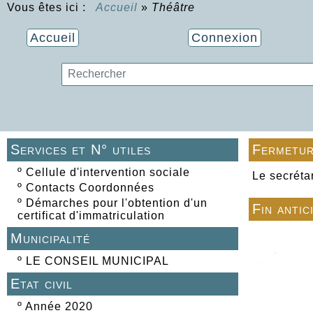
Vous êtes ici :
Accueil
»
Théâtre
Accueil
Connexion
Services et N° utiles
Fermetur
º
Cellule d'intervention sociale
Le secréta
º
Contacts Coordonnées
º
Démarches pour l'obtention d'un
Fin antic
certificat d'immatriculation
Municipalité
º
LE CONSEIL MUNICIPAL
Etat civil
º
Année 2020