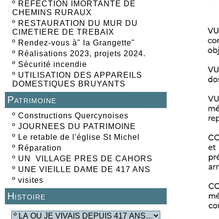
º
REFECTION IMORTANTE DE
CHEMINS RURAUX
º
RESTAURATION DU MUR DU
CIMETIERE DE TREBAIX
º
Rendez-vous à" la Grangette"
º
Réalisations 2023, projets 2024.
º
Sécurité incendie
º
UTILISATION DES APPAREILS
DOMESTIQUES BRUYANTS
Patrimoine
º
Constructions Quercynoises
º
JOURNEES DU PATRIMOINE
º
Le retable de l'église St Michel
º
Réparation
º
UN VILLAGE PRES DE CAHORS
º
UNE VIEILLE DAME DE 417 ANS
º
visites
Histoire