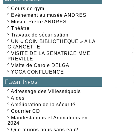
º
Cours de gym
º
Evènement au musée ANDRES
º
Musee Pierre ANDRES
º
Théâtre
º
Travaux de sécurisation
º
UN « COIN BIBLIOTHEQUE » A LA
GRANGETTE
º
VISITE DE LA SENATRICE MME
PREVILLE
º
Visite de Carole DELGA
º
YOGA CONFLUENCE
Flash Infos
º
Adressage des Villesséquois
º
Aides
º
Amélioration de la sécurité
º
Courrier CD
º
Manifestations et Animations en
2024
º
Que ferions nous sans eau?