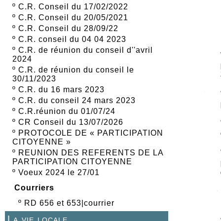
º
C.R. Conseil du 17/02/2022
º
C.R. Conseil du 20/05/2021
º
C.R. Conseil du 28/09/22
º
C.R. conseil du 04 04 2023
º
C.R. de réunion du conseil d''avril
2024
º
C.R. de réunion du conseil le
30/11/2023
º
C.R. du 16 mars 2023
º
C.R. du conseil 24 mars 2023
º
C.R.réunion du 01/07/24
º
CR Conseil du 13/07/2026
º
PROTOCOLE DE « PARTICIPATION
CITOYENNE »
º
REUNION DES REFERENTS DE LA
PARTICIPATION CITOYENNE
º
Voeux 2024 le 27/01
Courriers
º
RD 656 et 653|courrier
La vie locale