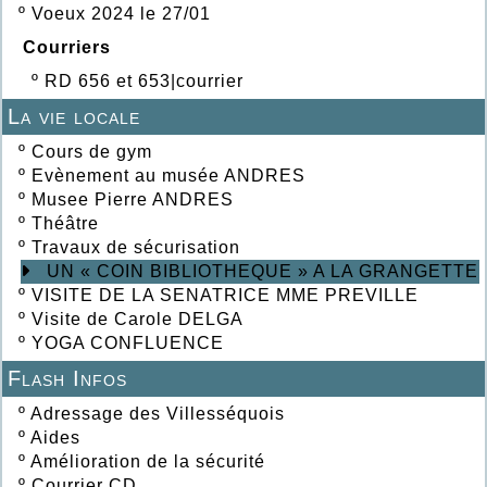
º
Voeux 2024 le 27/01
Courriers
º
RD 656 et 653|courrier
La vie locale
º
Cours de gym
º
Evènement au musée ANDRES
º
Musee Pierre ANDRES
º
Théâtre
º
Travaux de sécurisation
UN « COIN BIBLIOTHEQUE » A LA GRANGETTE
º
VISITE DE LA SENATRICE MME PREVILLE
º
Visite de Carole DELGA
º
YOGA CONFLUENCE
Flash Infos
º
Adressage des Villesséquois
º
Aides
º
Amélioration de la sécurité
º
Courrier CD