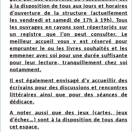
à la disposition de tous aux jours et horaires
d’ouverture de la structure (actuellement
les vendredi et samedi de 17h à 19h). Tous
les ouvrages en rayons sont répertoriés sur
un registre que l’on peut consulter. Le
meilleur accueil vous y est réservé pour
emprunter le ou les livres souhaités et les
emmener avec soi pour une durée suffisante
pour leur lecture, tranquillement chez soi
notamment.
Il est également envisagé d’y accueillir des
écrivains pour des discussions et rencontres
littéraires ainsi que pour des séances de
dédicace.
A noter aussi que des jeux (cartes, jeux
d’échec…) sont à la disposition de tous dans
cet espace.