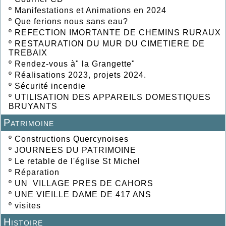
º
Manifestations et Animations en 2024
º
Que ferions nous sans eau?
º
REFECTION IMORTANTE DE CHEMINS RURAUX
º
RESTAURATION DU MUR DU CIMETIERE DE
TREBAIX
º
Rendez-vous à" la Grangette"
º
Réalisations 2023, projets 2024.
º
Sécurité incendie
º
UTILISATION DES APPAREILS DOMESTIQUES
BRUYANTS
Patrimoine
º
Constructions Quercynoises
º
JOURNEES DU PATRIMOINE
º
Le retable de l'église St Michel
º
Réparation
º
UN VILLAGE PRES DE CAHORS
º
UNE VIEILLE DAME DE 417 ANS
º
visites
Histoire