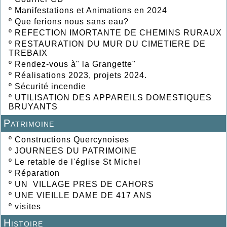
º
Manifestations et Animations en 2024
º
Que ferions nous sans eau?
º
REFECTION IMORTANTE DE CHEMINS RURAUX
º
RESTAURATION DU MUR DU CIMETIERE DE
TREBAIX
º
Rendez-vous à" la Grangette"
º
Réalisations 2023, projets 2024.
º
Sécurité incendie
º
UTILISATION DES APPAREILS DOMESTIQUES
BRUYANTS
Patrimoine
º
Constructions Quercynoises
º
JOURNEES DU PATRIMOINE
º
Le retable de l'église St Michel
º
Réparation
º
UN VILLAGE PRES DE CAHORS
º
UNE VIEILLE DAME DE 417 ANS
º
visites
Histoire