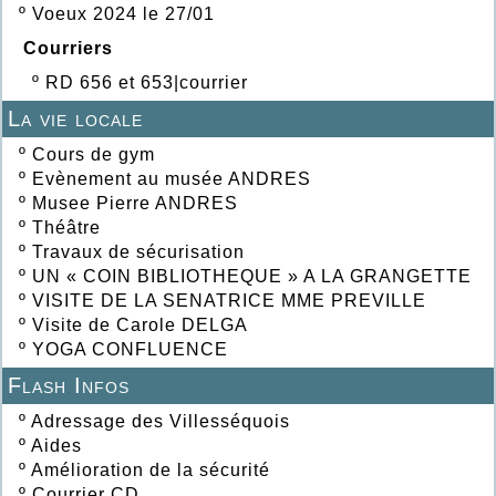
º
Voeux 2024 le 27/01
Courriers
º
RD 656 et 653|courrier
La vie locale
º
Cours de gym
º
Evènement au musée ANDRES
º
Musee Pierre ANDRES
º
Théâtre
º
Travaux de sécurisation
º
UN « COIN BIBLIOTHEQUE » A LA GRANGETTE
º
VISITE DE LA SENATRICE MME PREVILLE
º
Visite de Carole DELGA
º
YOGA CONFLUENCE
Flash Infos
º
Adressage des Villesséquois
º
Aides
º
Amélioration de la sécurité
º
Courrier CD