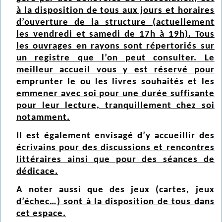
à la disposition de tous aux jours et horaires
d’ouverture de la structure (actuellement
les vendredi et samedi de 17h à 19h). Tous
les ouvrages en rayons sont répertoriés sur
un registre que l’on peut consulter. Le
meilleur accueil vous y est réservé pour
emprunter le ou les livres souhaités et les
emmener avec soi pour une durée suffisante
pour leur lecture, tranquillement chez soi
notamment.
Il est également envisagé d’y accueillir des
écrivains pour des discussions et rencontres
littéraires ainsi que pour des séances de
dédicace.
A noter aussi que des jeux (cartes, jeux
d’échec…) sont à la disposition de tous dans
cet espace.