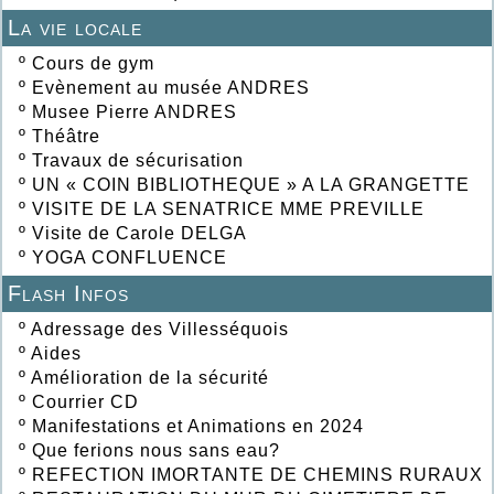
La vie locale
º
Cours de gym
º
Evènement au musée ANDRES
º
Musee Pierre ANDRES
º
Théâtre
º
Travaux de sécurisation
º
UN « COIN BIBLIOTHEQUE » A LA GRANGETTE
º
VISITE DE LA SENATRICE MME PREVILLE
º
Visite de Carole DELGA
º
YOGA CONFLUENCE
Flash Infos
º
Adressage des Villesséquois
º
Aides
º
Amélioration de la sécurité
º
Courrier CD
º
Manifestations et Animations en 2024
º
Que ferions nous sans eau?
º
REFECTION IMORTANTE DE CHEMINS RURAUX