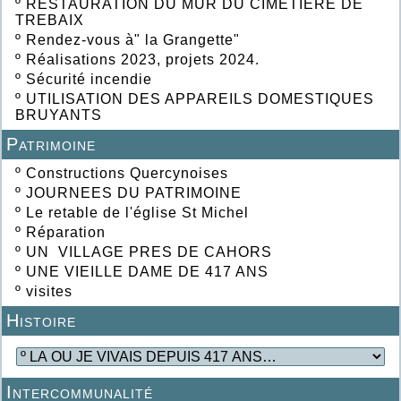
º
RESTAURATION DU MUR DU CIMETIERE DE
TREBAIX
º
Rendez-vous à" la Grangette"
º
Réalisations 2023, projets 2024.
º
Sécurité incendie
º
UTILISATION DES APPAREILS DOMESTIQUES
BRUYANTS
Patrimoine
º
Constructions Quercynoises
º
JOURNEES DU PATRIMOINE
º
Le retable de l'église St Michel
º
Réparation
º
UN VILLAGE PRES DE CAHORS
º
UNE VIEILLE DAME DE 417 ANS
º
visites
Histoire
Intercommunalité