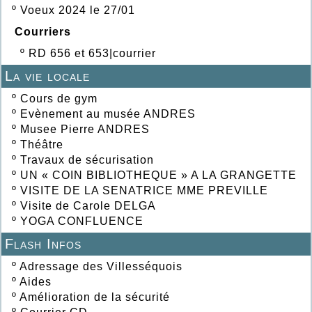
º
Voeux 2024 le 27/01
Courriers
º
RD 656 et 653|courrier
La vie locale
º
Cours de gym
º
Evènement au musée ANDRES
º
Musee Pierre ANDRES
º
Théâtre
º
Travaux de sécurisation
º
UN « COIN BIBLIOTHEQUE » A LA GRANGETTE
º
VISITE DE LA SENATRICE MME PREVILLE
º
Visite de Carole DELGA
º
YOGA CONFLUENCE
Flash Infos
º
Adressage des Villesséquois
º
Aides
º
Amélioration de la sécurité