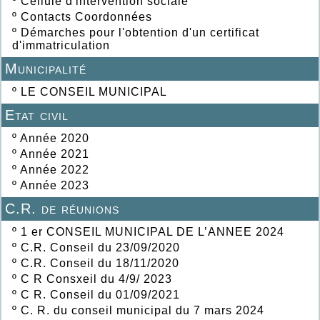
º
Cellule d'intervention sociale
º
Contacts Coordonnées
º
Démarches pour l'obtention d'un certificat
d'immatriculation
Municipalité
º
LE CONSEIL MUNICIPAL
Etat civil
º
Année 2020
º
Année 2021
º
Année 2022
º
Année 2023
C.R. de réunions
º
1 er CONSEIL MUNICIPAL DE L’ANNEE 2024
º
C.R. Conseil du 23/09/2020
º
C.R. Conseil du 18/11/2020
º
C R Consxeil du 4/9/ 2023
º
C R. Conseil du 01/09/2021
º
C. R. du conseil municipal du 7 mars 2024