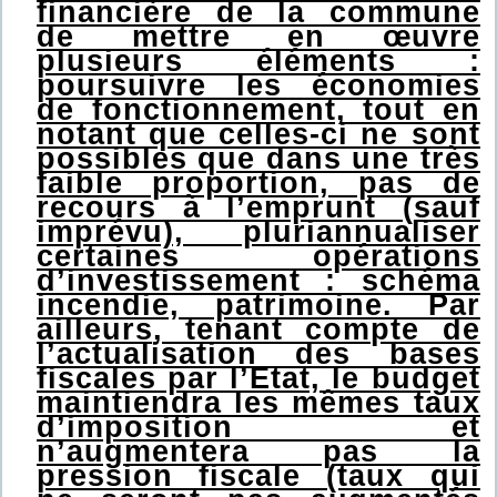
financière de la commune
de mettre en œuvre
plusieurs éléments :
poursuivre les économies
de fonctionnement, tout en
notant que celles-ci ne sont
possibles que dans une très
faible proportion, pas de
recours à l’emprunt (sauf
imprévu), pluriannualiser
certaines opérations
d’investissement : schéma
incendie, patrimoine. Par
ailleurs, tenant compte de
l’actualisation des bases
fiscales par l’Etat, le budget
maintiendra les mêmes taux
d’imposition et
n’augmentera pas la
pression fiscale (taux qui