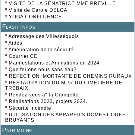
º
VISITE DE LA SENATRICE MME PREVILLE
º
Visite de Carole DELGA
º
YOGA CONFLUENCE
Flash Infos
º
Adressage des Villesséquois
º
Aides
º
Amélioration de la sécurité
º
Courrier CD
º
Manifestations et Animations en 2024
º
Que ferions nous sans eau?
º
REFECTION IMORTANTE DE CHEMINS RURAUX
º
RESTAURATION DU MUR DU CIMETIERE DE
TREBAIX
º
Rendez-vous à" la Grangette"
º
Réalisations 2023, projets 2024.
º
Sécurité incendie
º
UTILISATION DES APPAREILS DOMESTIQUES
BRUYANTS
Patrimoine