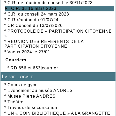
º
C.R. de réunion du conseil le 30/11/2023
C.R. du 16 mars 2023
º
C.R. du conseil 24 mars 2023
º
C.R.réunion du 01/07/24
º
CR Conseil du 13/07/2026
º
PROTOCOLE DE « PARTICIPATION CITOYENNE
»
º
REUNION DES REFERENTS DE LA
PARTICIPATION CITOYENNE
º
Voeux 2024 le 27/01
Courriers
º
RD 656 et 653|courrier
La vie locale
º
Cours de gym
º
Evènement au musée ANDRES
º
Musee Pierre ANDRES
º
Théâtre
º
Travaux de sécurisation
º
UN « COIN BIBLIOTHEQUE » A LA GRANGETTE