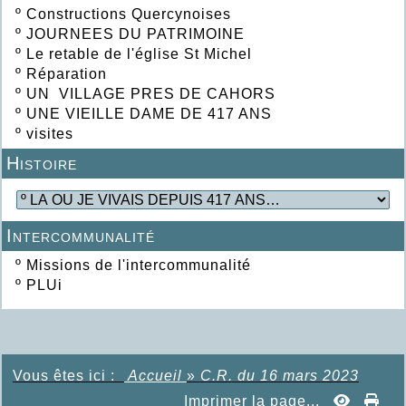
º
Constructions Quercynoises
º
JOURNEES DU PATRIMOINE
º
Le retable de l'église St Michel
º
Réparation
º
UN VILLAGE PRES DE CAHORS
º
UNE VIEILLE DAME DE 417 ANS
º
visites
Histoire
Intercommunalité
º
Missions de l'intercommunalité
º
PLUi
Vous êtes ici :
Accueil
»
C.R. du 16 mars 2023
Imprimer la page...