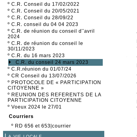
º
C.R. Conseil du 17/02/2022
º
C.R. Conseil du 20/05/2021
º
C.R. Conseil du 28/09/22
º
C.R. conseil du 04 04 2023
º
C.R. de réunion du conseil d''avril
2024
º
C.R. de réunion du conseil le
30/11/2023
º
C.R. du 16 mars 2023
C.R. du conseil 24 mars 2023
º
C.R.réunion du 01/07/24
º
CR Conseil du 13/07/2026
º
PROTOCOLE DE « PARTICIPATION
CITOYENNE »
º
REUNION DES REFERENTS DE LA
PARTICIPATION CITOYENNE
º
Voeux 2024 le 27/01
Courriers
º
RD 656 et 653|courrier
La vie locale