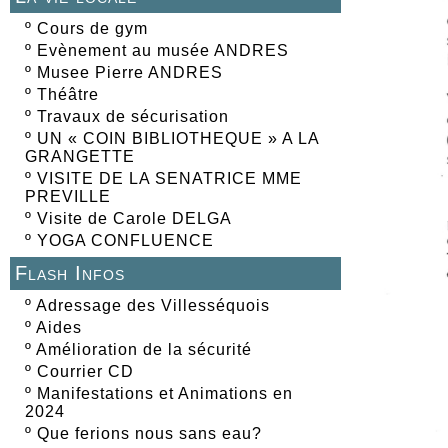
º
Cours de gym
º
Evènement au musée ANDRES
º
Musee Pierre ANDRES
º
Théâtre
º
Travaux de sécurisation
º
UN « COIN BIBLIOTHEQUE » A LA
GRANGETTE
º
VISITE DE LA SENATRICE MME
PREVILLE
º
Visite de Carole DELGA
º
YOGA CONFLUENCE
Flash Infos
º
Adressage des Villesséquois
º
Aides
º
Amélioration de la sécurité
º
Courrier CD
º
Manifestations et Animations en
2024
º
Que ferions nous sans eau?