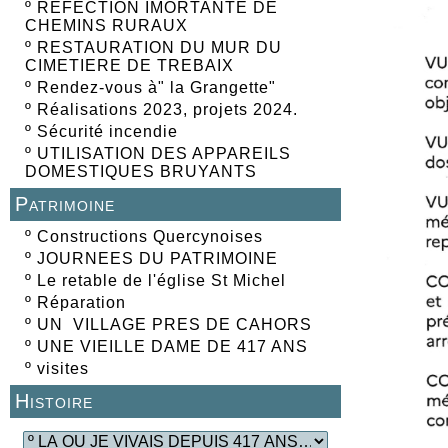
º
REFECTION IMORTANTE DE
CHEMINS RURAUX
º
RESTAURATION DU MUR DU
CIMETIERE DE TREBAIX
º
Rendez-vous à" la Grangette"
º
Réalisations 2023, projets 2024.
º
Sécurité incendie
º
UTILISATION DES APPAREILS
DOMESTIQUES BRUYANTS
Patrimoine
º
Constructions Quercynoises
º
JOURNEES DU PATRIMOINE
º
Le retable de l'église St Michel
º
Réparation
º
UN VILLAGE PRES DE CAHORS
º
UNE VIEILLE DAME DE 417 ANS
º
visites
Histoire