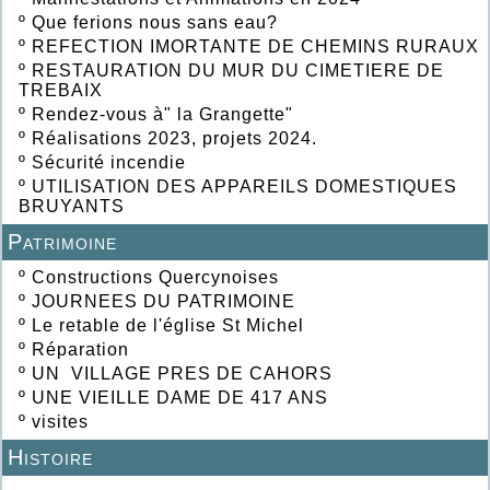
º
Que ferions nous sans eau?
º
REFECTION IMORTANTE DE CHEMINS RURAUX
º
RESTAURATION DU MUR DU CIMETIERE DE
TREBAIX
º
Rendez-vous à" la Grangette"
º
Réalisations 2023, projets 2024.
º
Sécurité incendie
º
UTILISATION DES APPAREILS DOMESTIQUES
BRUYANTS
Patrimoine
º
Constructions Quercynoises
º
JOURNEES DU PATRIMOINE
º
Le retable de l'église St Michel
º
Réparation
º
UN VILLAGE PRES DE CAHORS
º
UNE VIEILLE DAME DE 417 ANS
º
visites
Histoire