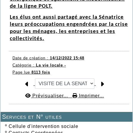
de la ligne POLT.
Les élus ont aussi partagé avec la Sénatrice
leurs préoccupations engendrées par la crise
pour les ménages, les entreprises et les
collectivités.
Date de création :
14/12/2022 15:48
Catégorie :
La vie locale -
Page lue
8113 fois
Prévisualiser...
Imprimer...
Services et N° utiles
º
Cellule d'intervention sociale
º
Contacts Coordonnées