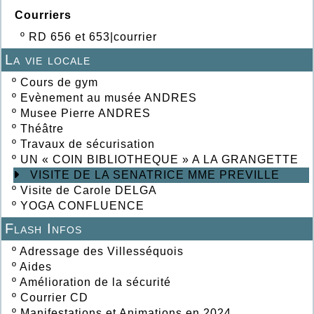
Courriers
º
RD 656 et 653|courrier
La vie locale
º
Cours de gym
º
Evènement au musée ANDRES
º
Musee Pierre ANDRES
º
Théâtre
º
Travaux de sécurisation
º
UN « COIN BIBLIOTHEQUE » A LA GRANGETTE
VISITE DE LA SENATRICE MME PREVILLE
º
Visite de Carole DELGA
º
YOGA CONFLUENCE
Flash Infos
º
Adressage des Villesséquois
º
Aides
º
Amélioration de la sécurité
º
Courrier CD
º
Manifestations et Animations en 2024