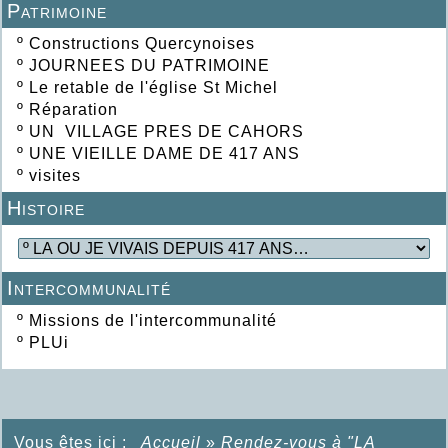
Patrimoine
º
Constructions Quercynoises
º
JOURNEES DU PATRIMOINE
º
Le retable de l'église St Michel
º
Réparation
º
UN VILLAGE PRES DE CAHORS
º
UNE VIEILLE DAME DE 417 ANS
º
visites
Histoire
Intercommunalité
º
Missions de l'intercommunalité
º
PLUi
Vous êtes ici :
Accueil
»
Rendez-vous à "LA