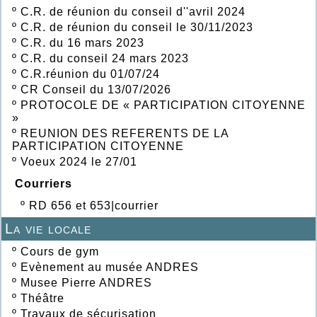
º
C.R. de réunion du conseil d''avril 2024
º
C.R. de réunion du conseil le 30/11/2023
º
C.R. du 16 mars 2023
º
C.R. du conseil 24 mars 2023
º
C.R.réunion du 01/07/24
º
CR Conseil du 13/07/2026
º
PROTOCOLE DE « PARTICIPATION CITOYENNE
»
º
REUNION DES REFERENTS DE LA
PARTICIPATION CITOYENNE
º
Voeux 2024 le 27/01
Courriers
º
RD 656 et 653|courrier
La vie locale
º
Cours de gym
º
Evènement au musée ANDRES
º
Musee Pierre ANDRES
º
Théâtre
º
Travaux de sécurisation