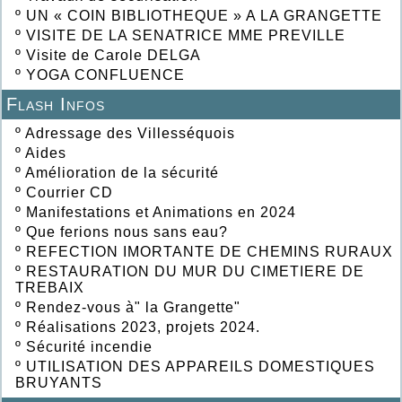
º
UN « COIN BIBLIOTHEQUE » A LA GRANGETTE
º
VISITE DE LA SENATRICE MME PREVILLE
º
Visite de Carole DELGA
º
YOGA CONFLUENCE
Flash Infos
º
Adressage des Villesséquois
º
Aides
º
Amélioration de la sécurité
º
Courrier CD
º
Manifestations et Animations en 2024
º
Que ferions nous sans eau?
º
REFECTION IMORTANTE DE CHEMINS RURAUX
º
RESTAURATION DU MUR DU CIMETIERE DE
TREBAIX
º
Rendez-vous à" la Grangette"
º
Réalisations 2023, projets 2024.
º
Sécurité incendie
º
UTILISATION DES APPAREILS DOMESTIQUES
BRUYANTS