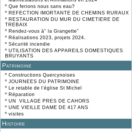
º
Que ferions nous sans eau?
º
REFECTION IMORTANTE DE CHEMINS RURAUX
º
RESTAURATION DU MUR DU CIMETIERE DE
TREBAIX
º
Rendez-vous à" la Grangette"
º
Réalisations 2023, projets 2024.
º
Sécurité incendie
º
UTILISATION DES APPAREILS DOMESTIQUES
BRUYANTS
Patrimoine
º
Constructions Quercynoises
º
JOURNEES DU PATRIMOINE
º
Le retable de l'église St Michel
º
Réparation
º
UN VILLAGE PRES DE CAHORS
º
UNE VIEILLE DAME DE 417 ANS
º
visites
Histoire