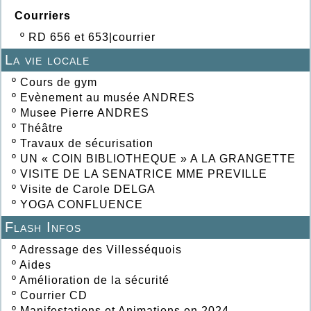
Courriers
º
RD 656 et 653|courrier
La vie locale
º
Cours de gym
º
Evènement au musée ANDRES
º
Musee Pierre ANDRES
º
Théâtre
º
Travaux de sécurisation
º
UN « COIN BIBLIOTHEQUE » A LA GRANGETTE
º
VISITE DE LA SENATRICE MME PREVILLE
º
Visite de Carole DELGA
º
YOGA CONFLUENCE
Flash Infos
º
Adressage des Villesséquois
º
Aides
º
Amélioration de la sécurité
º
Courrier CD
º
Manifestations et Animations en 2024