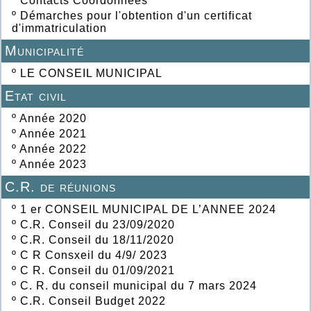
º
Contacts Coordonnées
º
Démarches pour l'obtention d'un certificat
d'immatriculation
Municipalité
º
LE CONSEIL MUNICIPAL
Etat civil
º
Année 2020
º
Année 2021
º
Année 2022
º
Année 2023
C.R. de réunions
º
1 er CONSEIL MUNICIPAL DE L’ANNEE 2024
º
C.R. Conseil du 23/09/2020
º
C.R. Conseil du 18/11/2020
º
C R Consxeil du 4/9/ 2023
º
C R. Conseil du 01/09/2021
º
C. R. du conseil municipal du 7 mars 2024
º
C.R. Conseil Budget 2022