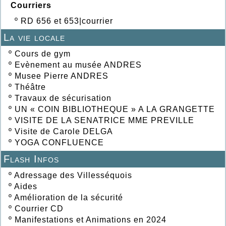
Courriers
º
RD 656 et 653|courrier
La vie locale
º
Cours de gym
º
Evènement au musée ANDRES
º
Musee Pierre ANDRES
º
Théâtre
º
Travaux de sécurisation
º
UN « COIN BIBLIOTHEQUE » A LA GRANGETTE
º
VISITE DE LA SENATRICE MME PREVILLE
º
Visite de Carole DELGA
º
YOGA CONFLUENCE
Flash Infos
º
Adressage des Villesséquois
º
Aides
º
Amélioration de la sécurité
º
Courrier CD
º
Manifestations et Animations en 2024