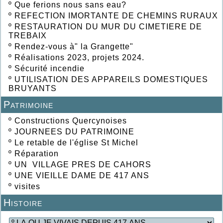
º
Que ferions nous sans eau?
º
REFECTION IMORTANTE DE CHEMINS RURAUX
º
RESTAURATION DU MUR DU CIMETIERE DE
TREBAIX
º
Rendez-vous à" la Grangette"
º
Réalisations 2023, projets 2024.
º
Sécurité incendie
º
UTILISATION DES APPAREILS DOMESTIQUES
BRUYANTS
Patrimoine
º
Constructions Quercynoises
º
JOURNEES DU PATRIMOINE
º
Le retable de l'église St Michel
º
Réparation
º
UN VILLAGE PRES DE CAHORS
º
UNE VIEILLE DAME DE 417 ANS
º
visites
Histoire