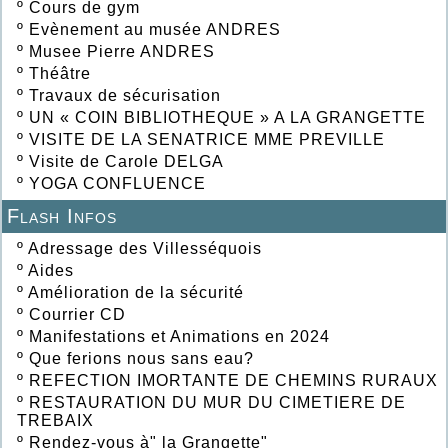
º
Cours de gym
º
Evènement au musée ANDRES
º
Musee Pierre ANDRES
º
Théâtre
º
Travaux de sécurisation
º
UN « COIN BIBLIOTHEQUE » A LA GRANGETTE
º
VISITE DE LA SENATRICE MME PREVILLE
º
Visite de Carole DELGA
º
YOGA CONFLUENCE
Flash Infos
º
Adressage des Villesséquois
º
Aides
º
Amélioration de la sécurité
º
Courrier CD
º
Manifestations et Animations en 2024
º
Que ferions nous sans eau?
º
REFECTION IMORTANTE DE CHEMINS RURAUX
º
RESTAURATION DU MUR DU CIMETIERE DE
TREBAIX
º
Rendez-vous à" la Grangette"