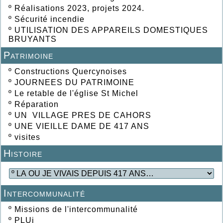
º
Réalisations 2023, projets 2024.
º
Sécurité incendie
º
UTILISATION DES APPAREILS DOMESTIQUES
BRUYANTS
Patrimoine
º
Constructions Quercynoises
º
JOURNEES DU PATRIMOINE
º
Le retable de l'église St Michel
º
Réparation
º
UN VILLAGE PRES DE CAHORS
º
UNE VIEILLE DAME DE 417 ANS
º
visites
Histoire
Intercommunalité
º
Missions de l'intercommunalité
º
PLUi