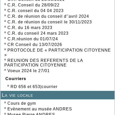
º
C.R. Conseil du 28/09/22
º
C.R. conseil du 04 04 2023
º
C.R. de réunion du conseil d''avril 2024
º
C.R. de réunion du conseil le 30/11/2023
º
C.R. du 16 mars 2023
º
C.R. du conseil 24 mars 2023
º
C.R.réunion du 01/07/24
º
CR Conseil du 13/07/2026
º
PROTOCOLE DE « PARTICIPATION CITOYENNE
»
º
REUNION DES REFERENTS DE LA
PARTICIPATION CITOYENNE
º
Voeux 2024 le 27/01
Courriers
º
RD 656 et 653|courrier
La vie locale
º
Cours de gym
º
Evènement au musée ANDRES
º
Musee Pierre ANDRES