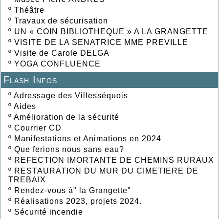
º
Théâtre
º
Travaux de sécurisation
º
UN « COIN BIBLIOTHEQUE » A LA GRANGETTE
º
VISITE DE LA SENATRICE MME PREVILLE
º
Visite de Carole DELGA
º
YOGA CONFLUENCE
Flash Infos
º
Adressage des Villesséquois
º
Aides
º
Amélioration de la sécurité
º
Courrier CD
º
Manifestations et Animations en 2024
º
Que ferions nous sans eau?
º
REFECTION IMORTANTE DE CHEMINS RURAUX
º
RESTAURATION DU MUR DU CIMETIERE DE
TREBAIX
º
Rendez-vous à" la Grangette"
º
Réalisations 2023, projets 2024.
º
Sécurité incendie