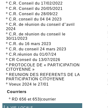
º
C.R. Conseil du 17/02/2022
º
C.R. Conseil du 20/05/2021
º
C.R. Conseil du 28/09/22
º
C.R. conseil du 04 04 2023
º
C.R. de réunion du conseil d''avril
2024
º
C.R. de réunion du conseil le
30/11/2023
º
C.R. du 16 mars 2023
º
C.R. du conseil 24 mars 2023
º
C.R.réunion du 01/07/24
º
CR Conseil du 13/07/2026
º
PROTOCOLE DE « PARTICIPATION
CITOYENNE »
º
REUNION DES REFERENTS DE LA
PARTICIPATION CITOYENNE
º
Voeux 2024 le 27/01
Courriers
º
RD 656 et 653|courrier
La vie locale