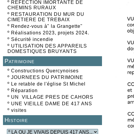
º
REFECTION IMORTANTE DE
CHEMINS RURAUX
º
RESTAURATION DU MUR DU
CIMETIERE DE TREBAIX
º
Rendez-vous à" la Grangette"
º
Réalisations 2023, projets 2024.
º
Sécurité incendie
º
UTILISATION DES APPAREILS
DOMESTIQUES BRUYANTS
Patrimoine
º
Constructions Quercynoises
º
JOURNEES DU PATRIMOINE
º
Le retable de l'église St Michel
º
Réparation
º
UN VILLAGE PRES DE CAHORS
º
UNE VIEILLE DAME DE 417 ANS
º
visites
Histoire