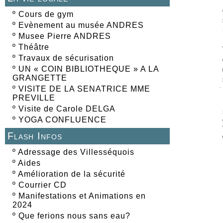
º
Cours de gym
º
Evènement au musée ANDRES
º
Musee Pierre ANDRES
º
Théâtre
º
Travaux de sécurisation
º
UN « COIN BIBLIOTHEQUE » A LA
GRANGETTE
º
VISITE DE LA SENATRICE MME
PREVILLE
º
Visite de Carole DELGA
º
YOGA CONFLUENCE
Flash Infos
º
Adressage des Villesséquois
º
Aides
º
Amélioration de la sécurité
º
Courrier CD
º
Manifestations et Animations en
2024
º
Que ferions nous sans eau?