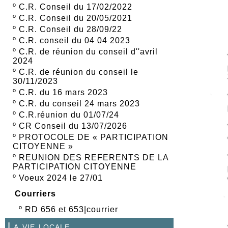
º
C.R. Conseil du 17/02/2022
º
C.R. Conseil du 20/05/2021
º
C.R. Conseil du 28/09/22
º
C.R. conseil du 04 04 2023
º
C.R. de réunion du conseil d''avril
2024
º
C.R. de réunion du conseil le
30/11/2023
º
C.R. du 16 mars 2023
º
C.R. du conseil 24 mars 2023
º
C.R.réunion du 01/07/24
º
CR Conseil du 13/07/2026
º
PROTOCOLE DE « PARTICIPATION
CITOYENNE »
º
REUNION DES REFERENTS DE LA
PARTICIPATION CITOYENNE
º
Voeux 2024 le 27/01
Courriers
º
RD 656 et 653|courrier
La vie locale