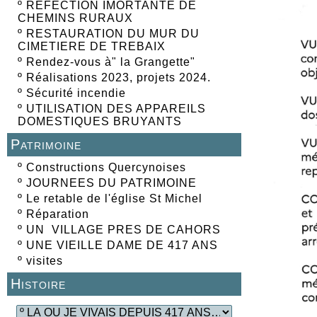
º
REFECTION IMORTANTE DE
CHEMINS RURAUX
º
RESTAURATION DU MUR DU
CIMETIERE DE TREBAIX
º
Rendez-vous à" la Grangette"
º
Réalisations 2023, projets 2024.
º
Sécurité incendie
º
UTILISATION DES APPAREILS
DOMESTIQUES BRUYANTS
Patrimoine
º
Constructions Quercynoises
º
JOURNEES DU PATRIMOINE
º
Le retable de l'église St Michel
º
Réparation
º
UN VILLAGE PRES DE CAHORS
º
UNE VIEILLE DAME DE 417 ANS
º
visites
Histoire