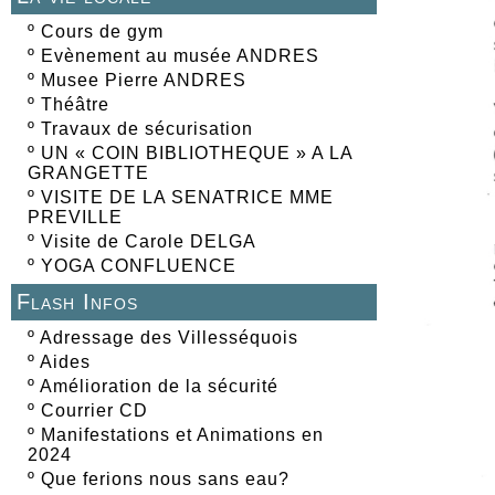
º
Cours de gym
º
Evènement au musée ANDRES
º
Musee Pierre ANDRES
º
Théâtre
º
Travaux de sécurisation
º
UN « COIN BIBLIOTHEQUE » A LA
GRANGETTE
º
VISITE DE LA SENATRICE MME
PREVILLE
º
Visite de Carole DELGA
º
YOGA CONFLUENCE
Flash Infos
º
Adressage des Villesséquois
º
Aides
º
Amélioration de la sécurité
º
Courrier CD
º
Manifestations et Animations en
2024
º
Que ferions nous sans eau?