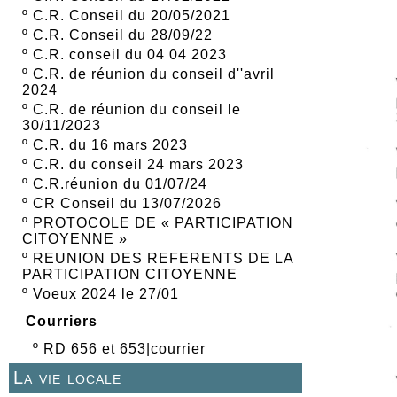
º
C.R. Conseil du 20/05/2021
º
C.R. Conseil du 28/09/22
º
C.R. conseil du 04 04 2023
º
C.R. de réunion du conseil d''avril
2024
º
C.R. de réunion du conseil le
30/11/2023
º
C.R. du 16 mars 2023
º
C.R. du conseil 24 mars 2023
º
C.R.réunion du 01/07/24
º
CR Conseil du 13/07/2026
º
PROTOCOLE DE « PARTICIPATION
CITOYENNE »
º
REUNION DES REFERENTS DE LA
PARTICIPATION CITOYENNE
º
Voeux 2024 le 27/01
Courriers
º
RD 656 et 653|courrier
La vie locale