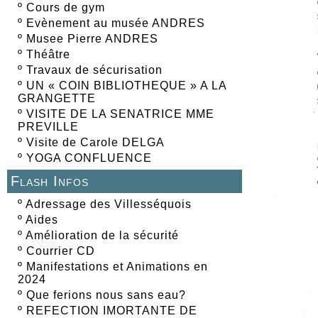
º
Cours de gym
º
Evènement au musée ANDRES
º
Musee Pierre ANDRES
º
Théâtre
º
Travaux de sécurisation
º
UN « COIN BIBLIOTHEQUE » A LA
GRANGETTE
º
VISITE DE LA SENATRICE MME
PREVILLE
º
Visite de Carole DELGA
º
YOGA CONFLUENCE
Flash Infos
º
Adressage des Villesséquois
º
Aides
º
Amélioration de la sécurité
º
Courrier CD
º
Manifestations et Animations en
2024
º
Que ferions nous sans eau?
º
REFECTION IMORTANTE DE