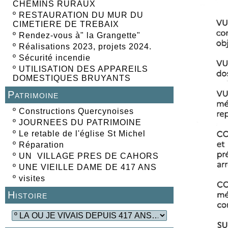
CHEMINS RURAUX
º
RESTAURATION DU MUR DU
CIMETIERE DE TREBAIX
º
Rendez-vous à" la Grangette"
º
Réalisations 2023, projets 2024.
º
Sécurité incendie
º
UTILISATION DES APPAREILS
DOMESTIQUES BRUYANTS
Patrimoine
º
Constructions Quercynoises
º
JOURNEES DU PATRIMOINE
º
Le retable de l'église St Michel
º
Réparation
º
UN VILLAGE PRES DE CAHORS
º
UNE VIEILLE DAME DE 417 ANS
º
visites
Histoire