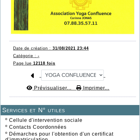
Date de création :
31/08/2021 23:44
Catégorie :
-
Page lue
12118 fois
Prévisualiser...
Imprimer...
Services et N° utiles
º
Cellule d'intervention sociale
º
Contacts Coordonnées
º
Démarches pour l'obtention d'un certificat
d'immatriculation