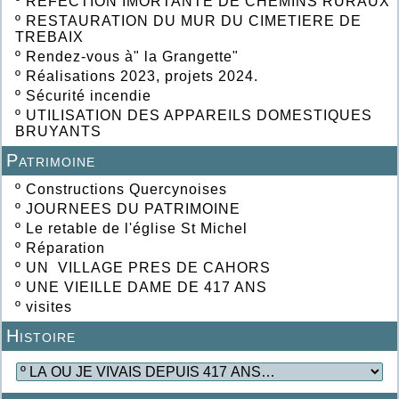
º
REFECTION IMORTANTE DE CHEMINS RURAUX
º
RESTAURATION DU MUR DU CIMETIERE DE
TREBAIX
º
Rendez-vous à" la Grangette"
º
Réalisations 2023, projets 2024.
º
Sécurité incendie
º
UTILISATION DES APPAREILS DOMESTIQUES
BRUYANTS
Patrimoine
º
Constructions Quercynoises
º
JOURNEES DU PATRIMOINE
º
Le retable de l'église St Michel
º
Réparation
º
UN VILLAGE PRES DE CAHORS
º
UNE VIEILLE DAME DE 417 ANS
º
visites
Histoire