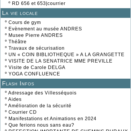
º
RD 656 et 653|courrier
La vie locale
º
Cours de gym
º
Evènement au musée ANDRES
º
Musee Pierre ANDRES
º
Théâtre
º
Travaux de sécurisation
º
UN « COIN BIBLIOTHEQUE » A LA GRANGETTE
º
VISITE DE LA SENATRICE MME PREVILLE
º
Visite de Carole DELGA
º
YOGA CONFLUENCE
Flash Infos
º
Adressage des Villesséquois
º
Aides
º
Amélioration de la sécurité
º
Courrier CD
º
Manifestations et Animations en 2024
º
Que ferions nous sans eau?