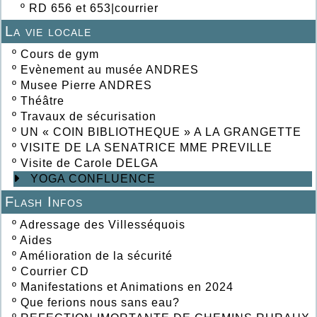
º
RD 656 et 653|courrier
La vie locale
º
Cours de gym
º
Evènement au musée ANDRES
º
Musee Pierre ANDRES
º
Théâtre
º
Travaux de sécurisation
º
UN « COIN BIBLIOTHEQUE » A LA GRANGETTE
º
VISITE DE LA SENATRICE MME PREVILLE
º
Visite de Carole DELGA
YOGA CONFLUENCE
Flash Infos
º
Adressage des Villesséquois
º
Aides
º
Amélioration de la sécurité
º
Courrier CD
º
Manifestations et Animations en 2024
º
Que ferions nous sans eau?