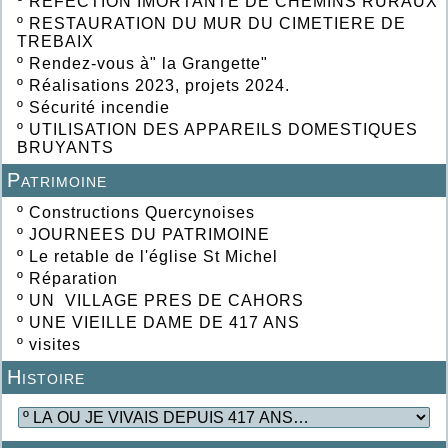
º
REFECTION IMORTANTE DE CHEMINS RURAUX
º
RESTAURATION DU MUR DU CIMETIERE DE
TREBAIX
º
Rendez-vous à" la Grangette"
º
Réalisations 2023, projets 2024.
º
Sécurité incendie
º
UTILISATION DES APPAREILS DOMESTIQUES
BRUYANTS
Patrimoine
º
Constructions Quercynoises
º
JOURNEES DU PATRIMOINE
º
Le retable de l'église St Michel
º
Réparation
º
UN VILLAGE PRES DE CAHORS
º
UNE VIEILLE DAME DE 417 ANS
º
visites
Histoire