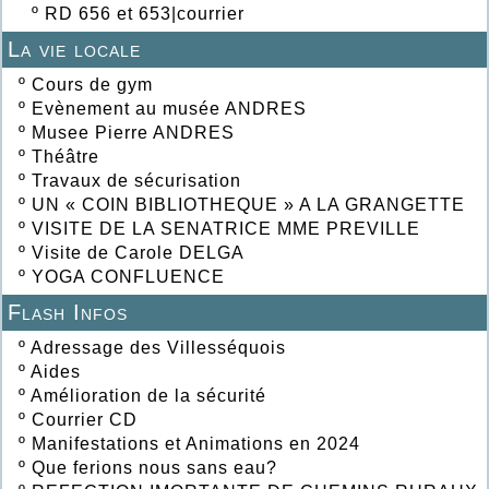
º
RD 656 et 653|courrier
La vie locale
º
Cours de gym
º
Evènement au musée ANDRES
º
Musee Pierre ANDRES
º
Théâtre
º
Travaux de sécurisation
º
UN « COIN BIBLIOTHEQUE » A LA GRANGETTE
º
VISITE DE LA SENATRICE MME PREVILLE
º
Visite de Carole DELGA
º
YOGA CONFLUENCE
Flash Infos
º
Adressage des Villesséquois
º
Aides
º
Amélioration de la sécurité
º
Courrier CD
º
Manifestations et Animations en 2024
º
Que ferions nous sans eau?