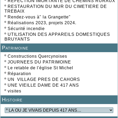
º
REFECTION IMORTANTE DE CHEMINS RURAUX
º
RESTAURATION DU MUR DU CIMETIERE DE
TREBAIX
º
Rendez-vous à" la Grangette"
º
Réalisations 2023, projets 2024.
º
Sécurité incendie
º
UTILISATION DES APPAREILS DOMESTIQUES
BRUYANTS
Patrimoine
º
Constructions Quercynoises
º
JOURNEES DU PATRIMOINE
º
Le retable de l'église St Michel
º
Réparation
º
UN VILLAGE PRES DE CAHORS
º
UNE VIEILLE DAME DE 417 ANS
º
visites
Histoire