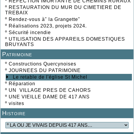
º
REFECTION IMORTANTE DE CHEMINS RURAUX
º
RESTAURATION DU MUR DU CIMETIERE DE
TREBAIX
º
Rendez-vous à" la Grangette"
º
Réalisations 2023, projets 2024.
º
Sécurité incendie
º
UTILISATION DES APPAREILS DOMESTIQUES
BRUYANTS
Patrimoine
º
Constructions Quercynoises
º
JOURNEES DU PATRIMOINE
Le retable de l'église St Michel
º
Réparation
º
UN VILLAGE PRES DE CAHORS
º
UNE VIEILLE DAME DE 417 ANS
º
visites
Histoire