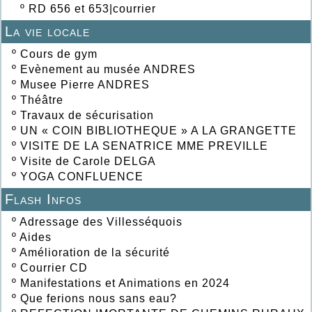
º
RD 656 et 653|courrier
La vie locale
º
Cours de gym
º
Evènement au musée ANDRES
º
Musee Pierre ANDRES
º
Théâtre
º
Travaux de sécurisation
º
UN « COIN BIBLIOTHEQUE » A LA GRANGETTE
º
VISITE DE LA SENATRICE MME PREVILLE
º
Visite de Carole DELGA
º
YOGA CONFLUENCE
Flash Infos
º
Adressage des Villesséquois
º
Aides
º
Amélioration de la sécurité
º
Courrier CD
º
Manifestations et Animations en 2024
º
Que ferions nous sans eau?