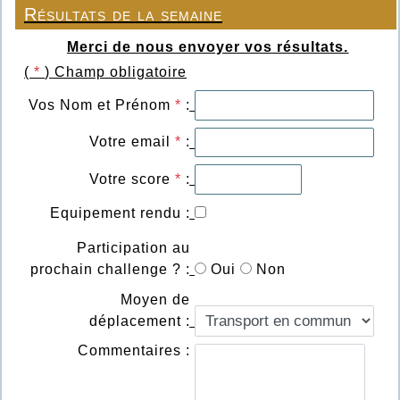
Résultats de la semaine
Merci de nous envoyer vos résultats.
(
*
) Champ obligatoire
Vos Nom et Prénom
*
:
Votre email
*
:
Votre score
*
:
Equipement rendu :
Participation au
prochain challenge ? :
Oui
Non
Moyen de
déplacement :
Commentaires :