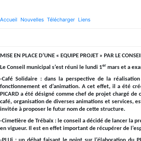
Accueil
Nouvelles
Télécharger
Liens
MISE EN PLACE D’UNE « EQUIPE PROJET » PAR LE CONSE
er
Le Conseil municipal s’est réuni le lundi 1
mars et a exam
-Café Solidaire : dans la perspective de la réalisation
fonctionnement et d’animation. A cet effet, il a été cr
PICARD a été désigné comme chef de projet chargé de coo
café, organisation de diverses animations et services, e
invitée à proposer le futur nom de cette structure.
-Cimetière de Trébaïx : le conseil a décidé de lancer la 
en vigueur. Il est en effet important de récupérer de l’
-PLUi : un débat faisant le point sur l’élaboration du P