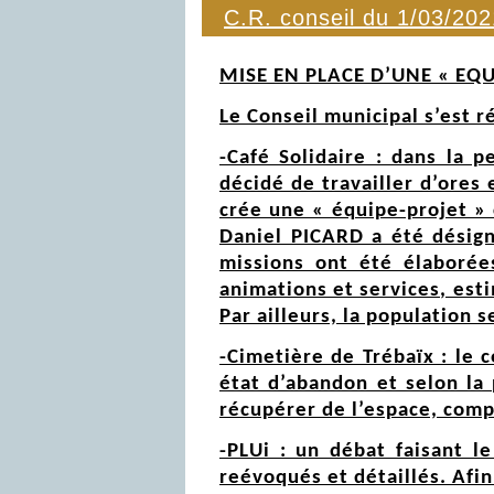
C.R. conseil du 1/03/202
MISE EN PLACE D’UNE « EQU
Le Conseil municipal s’est ré
-Café Solidaire : dans la p
décidé de travailler d’ores 
crée une « équipe-projet » 
Daniel PICARD a été désign
missions ont été élaborées
animations et services, est
Par ailleurs, la population 
-Cimetière de Trébaïx : le 
état d’abandon et selon la 
récupérer de l’espace, comp
-PLUi : un débat faisant l
reévoqués et détaillés. Afin