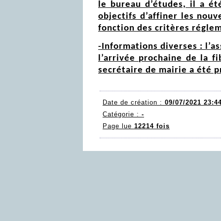
le bureau d’études, il a é
objectifs d’affiner les nou
fonction des critères régle
-Informations diverses : l’
l’arrivée prochaine de la 
secrétaire de mairie a été p
Date de création :
09/07/2021 23:4
Catégorie :
-
Page lue
12214 fois