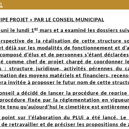
1
IPE PROJET » PAR LE CONSEIL MUNICIPAL
er
uni le lundi 1
mars et a examiné les dossiers suiv
erspective de la réalisation de cette structure sol
et déjà sur les modalités de fonctionnement et d’a
composé d’élus et de personnes s’étant déclarées 
é comme chef de projet chargé de coordonner le 
 : structure juridique, activités pérennes du c
imation des moyens matériels et financiers, rece
sera invitée à proposer le futur nom de cette struct
conseil a décidé de lancer la procédure de reprise
procédure fixée par la réglementation en vigueur
te tenu qu’aujourd’hui le cimetière est entièreme
e point sur l’élaboration du PLUi a été lancé. Le
 de retravailler et de préciser les propositions de 