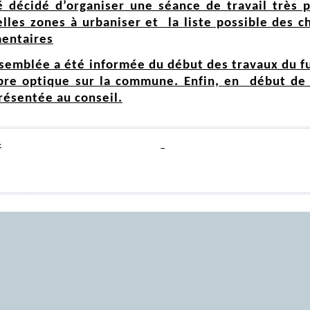
té décidé d’organiser une séance de travail très 
velles zones à urbaniser et la liste possible des
mentaires
assemblée a été informée du début des travaux du f
fibre optique sur la commune. Enfin, en début de 
résentée au conseil.
4