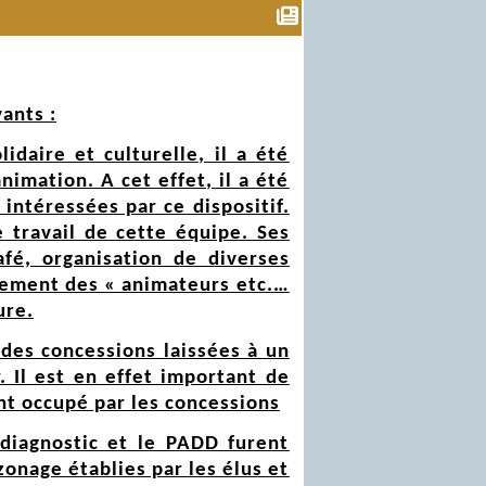
ants :
idaire et culturelle, il a été
nimation. A cet effet, il a été
intéressées par ce dispositif.
travail de cette équipe. Ses
afé, organisation de diverses
nsement des « animateurs etc.…
ure.
 des concessions laissées à un
. Il est en effet important de
nt occupé par les concessions
 diagnostic et le PADD furent
zonage établies par les élus et