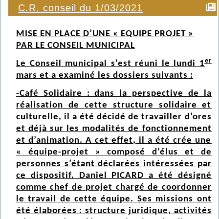
C.R. conseil du 1/03/2021
MISE EN PLACE D’UNE « EQUIPE PROJET »
PAR LE CONSEIL MUNICIPAL
er
Le Conseil municipal s’est réuni le lundi 1
mars et a examiné les dossiers suivants :
-Café Solidaire : dans la perspective de la
réalisation de cette structure solidaire et
culturelle, il a été décidé de travailler d’ores
et déjà sur les modalités de fonctionnement
et d’animation. A cet effet, il a été crée une
« équipe-projet » composé d’élus et de
personnes s’étant déclarées intéressées par
ce dispositif. Daniel PICARD a été désigné
comme chef de projet chargé de coordonner
le travail de cette équipe. Ses missions ont
été élaborées : structure juridique, activités