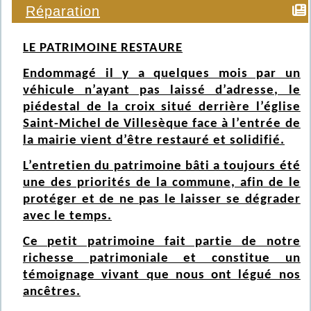
Réparation
LE PATRIMOINE RESTAURE
Endommagé il y a quelques mois par un
véhicule n’ayant pas laissé d’adresse, le
piédestal de la croix situé derrière l’église
Saint-Michel de Villesèque face à l’entrée de
la mairie vient d’être restauré et solidifié.
L’entretien du patrimoine bâti a toujours été
une des priorités de la commune, afin de le
protéger et de ne pas le laisser se dégrader
avec le temps.
Ce petit patrimoine fait partie de notre
richesse patrimoniale et constitue un
témoignage vivant que nous ont légué nos
ancêtres.