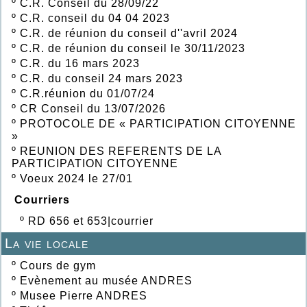
º
C.R. Conseil du 28/09/22
º
C.R. conseil du 04 04 2023
º
C.R. de réunion du conseil d''avril 2024
º
C.R. de réunion du conseil le 30/11/2023
º
C.R. du 16 mars 2023
º
C.R. du conseil 24 mars 2023
º
C.R.réunion du 01/07/24
º
CR Conseil du 13/07/2026
º
PROTOCOLE DE « PARTICIPATION CITOYENNE
»
º
REUNION DES REFERENTS DE LA
PARTICIPATION CITOYENNE
º
Voeux 2024 le 27/01
Courriers
º
RD 656 et 653|courrier
La vie locale
º
Cours de gym
º
Evènement au musée ANDRES
º
Musee Pierre ANDRES