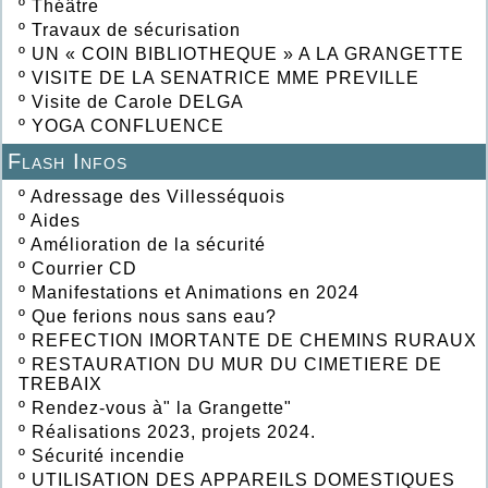
º
Théâtre
º
Travaux de sécurisation
º
UN « COIN BIBLIOTHEQUE » A LA GRANGETTE
º
VISITE DE LA SENATRICE MME PREVILLE
º
Visite de Carole DELGA
º
YOGA CONFLUENCE
Flash Infos
º
Adressage des Villesséquois
º
Aides
º
Amélioration de la sécurité
º
Courrier CD
º
Manifestations et Animations en 2024
º
Que ferions nous sans eau?
º
REFECTION IMORTANTE DE CHEMINS RURAUX
º
RESTAURATION DU MUR DU CIMETIERE DE
TREBAIX
º
Rendez-vous à" la Grangette"
º
Réalisations 2023, projets 2024.
º
Sécurité incendie
º
UTILISATION DES APPAREILS DOMESTIQUES