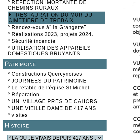
º
REFECTION IMORTANTE DE
CHEMINS RURAUX
RESTAURATION DU MUR DU
CIMETIERE DE TREBAIX
º
Rendez-vous à" la Grangette"
º
Réalisations 2023, projets 2024.
º
Sécurité incendie
º
UTILISATION DES APPAREILS
DOMESTIQUES BRUYANTS
Patrimoine
º
Constructions Quercynoises
º
JOURNEES DU PATRIMOINE
º
Le retable de l'église St Michel
º
Réparation
º
UN VILLAGE PRES DE CAHORS
º
UNE VIEILLE DAME DE 417 ANS
º
visites
Histoire