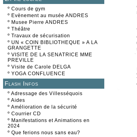
º
Cours de gym
º
Evènement au musée ANDRES
º
Musee Pierre ANDRES
º
Théâtre
º
Travaux de sécurisation
º
UN « COIN BIBLIOTHEQUE » A LA
GRANGETTE
º
VISITE DE LA SENATRICE MME
PREVILLE
º
Visite de Carole DELGA
º
YOGA CONFLUENCE
Flash Infos
º
Adressage des Villesséquois
º
Aides
º
Amélioration de la sécurité
º
Courrier CD
º
Manifestations et Animations en
2024
º
Que ferions nous sans eau?