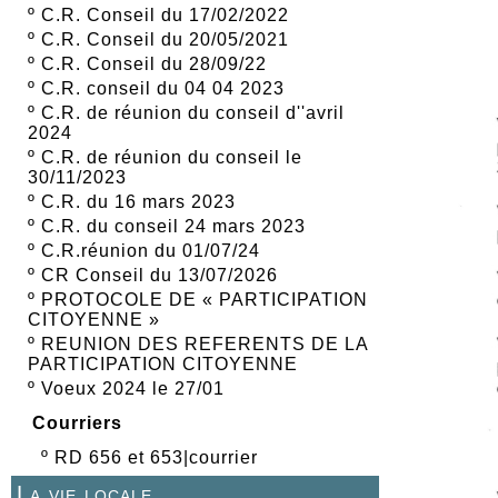
º
C.R. Conseil du 17/02/2022
º
C.R. Conseil du 20/05/2021
º
C.R. Conseil du 28/09/22
º
C.R. conseil du 04 04 2023
º
C.R. de réunion du conseil d''avril
2024
º
C.R. de réunion du conseil le
30/11/2023
º
C.R. du 16 mars 2023
º
C.R. du conseil 24 mars 2023
º
C.R.réunion du 01/07/24
º
CR Conseil du 13/07/2026
º
PROTOCOLE DE « PARTICIPATION
CITOYENNE »
º
REUNION DES REFERENTS DE LA
PARTICIPATION CITOYENNE
º
Voeux 2024 le 27/01
Courriers
º
RD 656 et 653|courrier
La vie locale