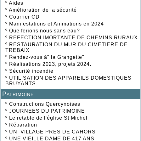
º
Aides
º
Amélioration de la sécurité
º
Courrier CD
º
Manifestations et Animations en 2024
º
Que ferions nous sans eau?
º
REFECTION IMORTANTE DE CHEMINS RURAUX
º
RESTAURATION DU MUR DU CIMETIERE DE
TREBAIX
º
Rendez-vous à" la Grangette"
º
Réalisations 2023, projets 2024.
º
Sécurité incendie
º
UTILISATION DES APPAREILS DOMESTIQUES
BRUYANTS
Patrimoine
º
Constructions Quercynoises
º
JOURNEES DU PATRIMOINE
º
Le retable de l'église St Michel
º
Réparation
º
UN VILLAGE PRES DE CAHORS
º
UNE VIEILLE DAME DE 417 ANS