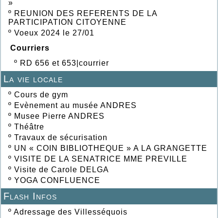
»
º
REUNION DES REFERENTS DE LA
PARTICIPATION CITOYENNE
º
Voeux 2024 le 27/01
Courriers
º
RD 656 et 653|courrier
La vie locale
º
Cours de gym
º
Evènement au musée ANDRES
º
Musee Pierre ANDRES
º
Théâtre
º
Travaux de sécurisation
º
UN « COIN BIBLIOTHEQUE » A LA GRANGETTE
º
VISITE DE LA SENATRICE MME PREVILLE
º
Visite de Carole DELGA
º
YOGA CONFLUENCE
Flash Infos
º
Adressage des Villesséquois