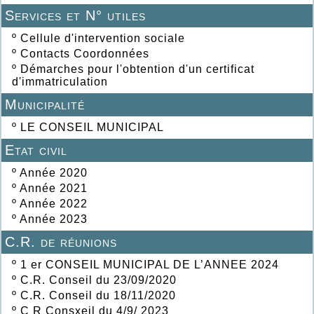
Services et N° utiles
º
Cellule d'intervention sociale
º
Contacts Coordonnées
º
Démarches pour l'obtention d'un certificat
d'immatriculation
Municipalité
º
LE CONSEIL MUNICIPAL
Etat civil
º
Année 2020
º
Année 2021
º
Année 2022
º
Année 2023
C.R. de réunions
º
1 er CONSEIL MUNICIPAL DE L’ANNEE 2024
º
C.R. Conseil du 23/09/2020
º
C.R. Conseil du 18/11/2020
º
C R Consxeil du 4/9/ 2023