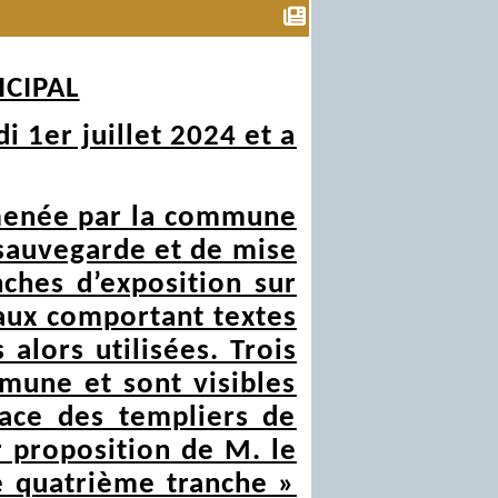
CIPAL
i 1er juillet 2024 et a
n menée par la commune
 sauvegarde et de mise
nches d’exposition sur
aux comportant textes
alors utilisées. Trois
mmune et sont visibles
place des templiers de
r proposition de M. le
e quatrième tranche »