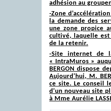
adhésion au groupe
-Zone d’accélération
la demande des servi
une zone propice a
cultivé, laquelle es
de la retenir.
-Site internet de
« IntraMuros » auq
BERGON dispose depu
Aujourd’hui, M. BE
ce site. Le conseil
d’un nouveau site pl
à Mme Aurélie LASS