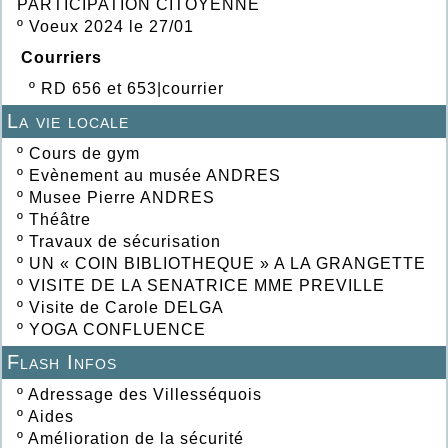
PARTICIPATION CITOYENNE
º
Voeux 2024 le 27/01
Courriers
º
RD 656 et 653|courrier
La vie locale
º
Cours de gym
º
Evènement au musée ANDRES
º
Musee Pierre ANDRES
º
Théâtre
º
Travaux de sécurisation
º
UN « COIN BIBLIOTHEQUE » A LA GRANGETTE
º
VISITE DE LA SENATRICE MME PREVILLE
º
Visite de Carole DELGA
º
YOGA CONFLUENCE
Flash Infos
º
Adressage des Villesséquois
º
Aides
º
Amélioration de la sécurité