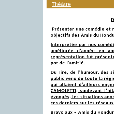
Théâtre
D
Présenter une comédie et ré
objectifs des Amis du Hondu
Interprétée par nos comédi
améliorée d’année en ann
représentation fut présenté
pot de l’amitié.
Du rire, de l’humour, des s
public venu de toute la rég
qui allaient d’ailleurs en
CAMOLETTI, soulevant l’hil
évoqués, les situations ano
ces derniers sur les réseaux
Bravo aux « Amis du Hondura