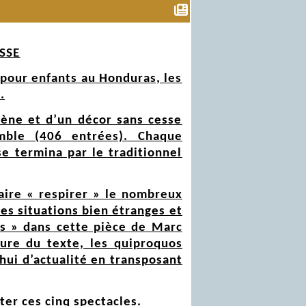
SSE
 pour enfants au Honduras, les
.
ène et d’un décor sans cesse
mble (406 entrées). Chaque
se termina par le traditionnel
faire « respirer » le nombreux
es situations bien étranges et
ts » dans cette pièce de Marc
ture du texte, les quiproquos
hui d’actualité en transposant
er ces cinq spectacles.