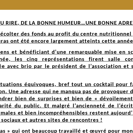
U RIRE, DE LA BONNE HUMEUR…UNE BONNE ADRE
colter des fonds au profit du centre nutritionnel
ras ont été encore largement atteints cette année
ens et bénéficiant d’une remarquable mise en sc
ée, les cinq représentations firent salle co
e avec brio par le président de l’association et 
ituations équivoques, bref tout un cocktail pour 
ion. Une adresse qui ne manqua pas de provoquer d
gendrer bien de surprises et bien de « dévoilemen
arité du public. Et malgré l’ancienneté de l’écri
rmales et bien incompréhensibles restent aujourd’
 sociaux et autres sites de rencontres !
s » qui ont beaucoup travaillé et œuvré pour mont