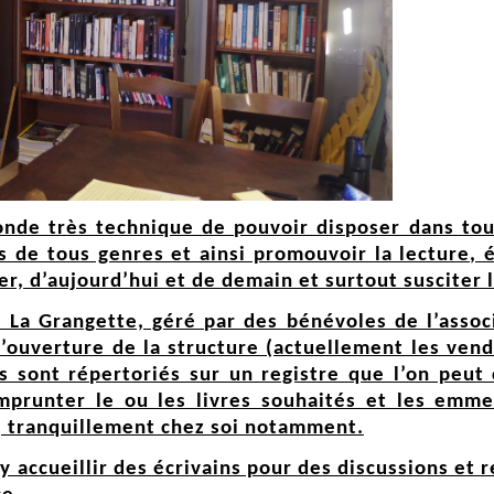
onde très technique de pouvoir disposer dans tou
s de tous genres et ainsi promouvoir la lecture, é
r, d’aujourd’hui et de demain et surtout susciter 
 La Grangette, géré par des bénévoles de l’associ
d’ouverture de la structure (actuellement les ven
 sont répertoriés sur un registre que l’on peut 
mprunter le ou les livres souhaités et les emm
e, tranquillement chez soi notamment.
y accueillir des écrivains pour des discussions et r