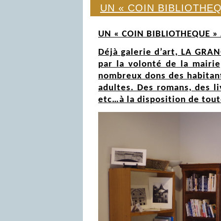
UN « COIN BIBLIOTHE
UN « COIN BIBLIOTHEQUE »
Déjà galerie d’art, LA GRAN
par la volonté de la mairi
nombreux dons des habitants
adultes. Des romans, des li
etc…à la disposition de tout