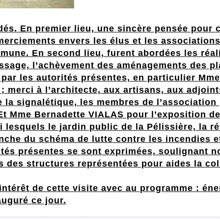
dés. En premier lieu, une sincère pensée pour c
merciements envers les élus et les associations
mune. En second lieu, furent abordées les réali
essage, l’achèvement des aménagements des pla
 par les autorités présentes, en particulier Mme 
; merci à l’architecte, aux artisans, aux adjo
e la signalétique, les membres de l’association 
t Mme Bernadette VIALAS pour l’exposition de s
 lesquels le jardin public de la Pélissière, la 
anche du schéma de lutte contre les incendies 
lités présentes se sont exprimées, soulignant
des structures représentées pour aides la colle
intérêt de cette visite avec au programme : éne
auguré ce jour.