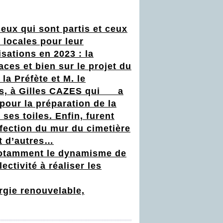
eux qui sont partis et ceux
 locales pour leur
sations en 2023 : la
ces et bien sur le
projet du
la Préfète et M. le
ints, à Gilles CAZES qui a
pour la préparation de la
es toiles. Enfin, furent
réfection du mur du cimetière
et d’autres…
 notamment le dynamisme de
ctivité à réaliser les
rgie renouvelable,