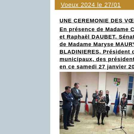
Voeux 2024 le 27/01
UNE CEREMONIE DES VŒ
En présence de Madame C
et Raphaël DAUBET, Séna
de Madame Maryse MAURY, 
BLADINIERES, Président d
municipaux, des président
en
ce
samedi 2
7 jan
vier 2