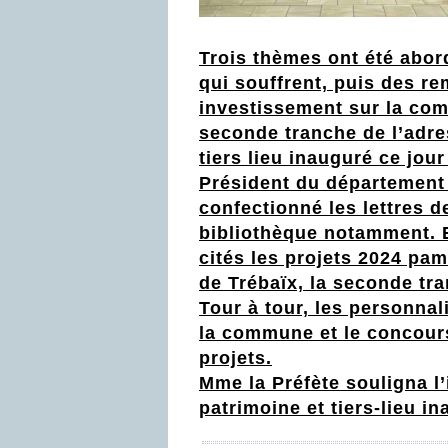
Trois thèmes ont été abor
qui souffrent, puis des re
investissement sur la com
seconde tranche de l’adr
tiers lieu inauguré ce jour
Prés
ident du département 
confectionné les lettres d
bibliothèque notamment. E
cités les projets 2024 pami
de Trébaïx, la seconde tr
Tour à tour, les personna
la commune et le concours 
projets.
Mme la Préfète souligna l’
patrimoine et tiers-lieu in