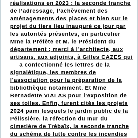
réalisations en 2023 : la seconde tranche
de l’adressage, l’achèvement des
aménagements des places et bien sur le
projet du tiers lieu inauguré ce jour par
les autorités présentes, en particulier
Mme la Préfète et M. le Prés
ident du
département ; merci à l’architecte, aux
artisans, aux adjoints, à Gilles CAZES qui
a confectionné les lettres de la
signalétique, les membres de
l’association pour la préparation de la
bibliothèque notamment. Et Mme
Bernadette VIALAS pour l’exposition de
ses toiles. Enfin, furent cités les projets
2024 pami lesquels le jardin public de la
Pélissière, la réfection du mur du
cimetière de Trébaïx, la seconde tranche
du schéma de lutte contre les incendies