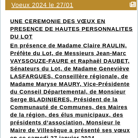
Voeux 2024 le 27/01
UNE CEREMONIE DES VŒUX EN
PRESENCE DE HAUTES PERSONNALITES
DU LOT
En présence de Madame Claire RAULIN,
Préfète du Lot, de Messieurs Jean-Marc
VAYSSOUZE-FAURE et Raphaël DAUBET,
Sénateurs du Lot, de Madame Geneviève
LASFARGUES, Conseillère régionale, de
Madame Maryse MAURY, Vice-Présidente
du Conseil Départemental, de Monsieur
Serge BLADINIERES, Président de la
Communauté de Communes, des Maires
de la région, des élus municipaux, des
présidents d’association, Monsieur le
Maire de
Villesèque a p
résenté ses vœux