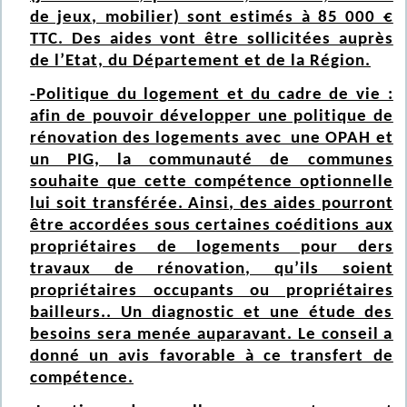
de jeux, mobilier) sont estimés à 85 000 €
TTC. Des aides vont être sollicitées auprès
de l’Etat, du Département et de la Région.
-Politique du logement et du cadre de vie :
afin de pouvoir développer une politique de
rénovation des logements avec une OPAH et
un PIG, la communauté de communes
souhaite que cette compétence optionnelle
lui soit transférée. Ainsi, des aides pourront
être accordées sous certaines coéditions aux
propriétaires de logements pour ders
travaux de rénovation, qu’ils soient
propriétaires occupants ou propriétaires
bailleurs.. Un diagnostic et une étude des
besoins sera menée auparavant. Le conseil a
donné un avis favorable à ce transfert de
compétence.