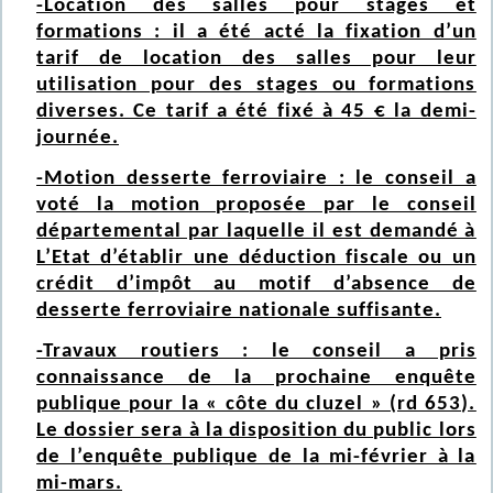
-Location des salles pour stages et
formations : il a été acté la fixation d’un
tarif de location des salles pour leur
utilisation pour des stages ou formations
diverses. Ce tarif a été fixé à 45 € la demi-
journée.
-Motion desserte ferroviaire : le conseil a
voté la motion proposée par le conseil
départemental par laquelle il est demandé à
L’Etat d’établir une déduction fiscale ou un
crédit d’impôt au motif d’absence de
desserte ferroviaire nationale suffisante.
-Travaux routiers : le conseil a pris
connaissance de la prochaine enquête
publique pour la « côte du cluzel » (rd 653).
Le dossier sera à la disposition du public lors
de l’enquête publique de la mi-février à la
mi-mars.