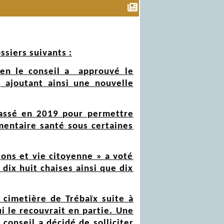
ssiers suivants :
men le conseil a approuvé le
 ajoutant ainsi une nouvelle
passé en 2019 pour permettre
entaire santé sous certaines
ions et vie citoyenne » a voté
 dix huit chaises ainsi que dix
 cimetière de Trébaïx suite à
i le recouvrait en partie. Une
 conseil a décidé de solliciter