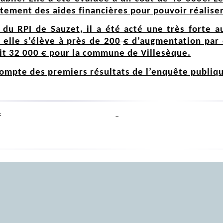
rtement des aides financières pour pouvoir réaliser
on du RPI de Sauzet, il a été acté une très forte
 elle s’élève à près de 200
€ d’augmentation par 
oit 32 000 € pour la commune de Villesèque.
compte des premiers résultats de l’enquête publiqu
4