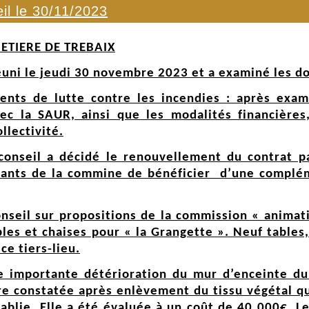
il le 30/11/2023
ETIERE DE TREBAIX
éuni le jeudi 30 novembre 2023 et a examiné les do
nts de lutte contre les incendies : après exa
c la SAUR, ainsi que les modalités financières,
llectivité.
conseil a décidé le renouvellement du contrat 
tants de la commine de bénéficier d’une complém
conseil sur propositions de la commission « animat
bles et chaises pour « la Grangette ». Neuf tables,
ce tiers-lieu.
e importante détérioration du mur d’enceinte du
re constatée après enlèvement du tissu végétal qu
ablie. Elle a été évaluée à un coût de 40 000€. Le