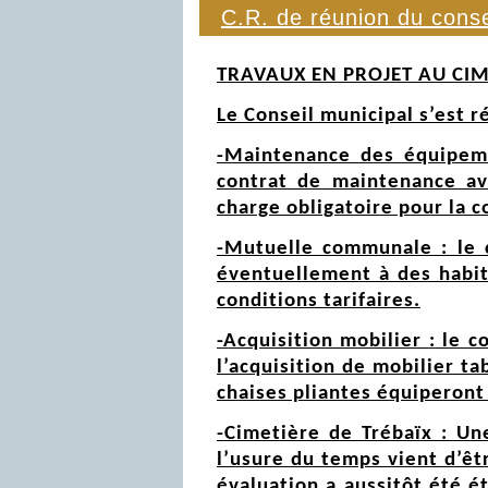
C.R. de réunion du conse
TRAVAUX EN PROJET AU CIM
Le Conseil municipal s’est r
-Maintenance des équipeme
contrat de maintenance ave
charge obligatoire pour la co
-Mutuelle communale : le 
éventuellement à des habi
conditions tarifaires.
-Acquisition mobilier : le 
l’acquisition de mobilier ta
chaises pliantes équiperont 
-Cimetière de Trébaïx : Un
l’usure du temps vient d’êt
évaluation a aussitôt été ét