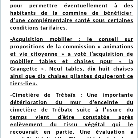
pour permettre éventuellement à des
habitants de la commine de bénéficier
d’une complémentaire santé sous certaines
conditions tarifaires.
-Acquisition mobilier : le conseil sur
propositions de la commission « animations
et vie citoyenne » a voté l’acquisition de
mobilier tables et chaises pour « la
Grangette ». Neuf tables, dix huit chaises
ainsi que dix chaises pliantes équiperont ce
tiers-lieu.
-Cimetière de Trébaïx : Une importante
détérioration du mur d’enceinte du
cimetière de Trébaïx suite à l’usure du
temps vient d’être constatée après
enlèvement du tissu végétal qui le
recouvrait en partie. Une évaluation a